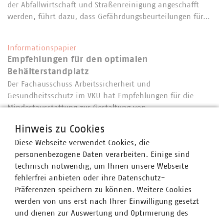
der Abfallwirtschaft und Straßenreinigung angeschafft
werden, führt dazu, dass Gefährdungsbeurteilungen für…
Informationspapier
Empfehlungen für den optimalen
Behälterstandplatz
Der Fachausschuss Arbeitssicherheit und
Gesundheitsschutz im VKU hat Empfehlungen für die
Mindestausstattung zur Gestaltung von
Behälterstandplätzen formuliert. Sie bieten eine
Hinweis zu Cookies
grundlegende Orientierung darüber, was bei Neu- oder
Diese Webseite verwendet Cookies, die
Umbau von…
personenbezogene Daten verarbeiten. Einige sind
technisch notwendig, um Ihnen unsere Webseite
Arbeitsschutz
fehlerfrei anbieten oder ihre Datenschutz-
Nur mit Sonnenschutz ins Freie
Präferenzen speichern zu können. Weitere Cookies
Der Sommer und ganz besonders heiße sonnige Tage
werden von uns erst nach Ihrer Einwilligung gesetzt
stellen speziell Arbeitnehmer vor große körperliche
und dienen zur Auswertung und Optimierung des