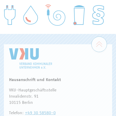
WASSER/ABWASSER
ENERGIEWIRTSCHAFT
ABFALLWIRTSCHAFT
RECHT
DIGITALISIERUNG/TK
Zum 
Hausanschrift und Kontakt
VKU-Hauptgeschäftsstelle
Invalidenstr. 91
10115 Berlin
Telefon:
+49 30 58580-0