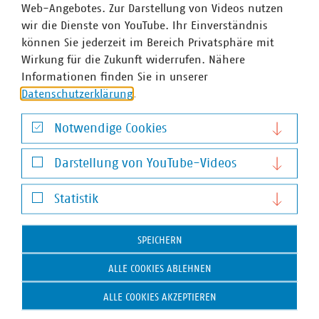
Anstrengungen, die eine Outdoortätigkeit ausüben –
Web-Angebotes. Zur Darstellung von Videos nutzen
etwa Müllwerker, Straßenreiniger oder Bauhofmitarbeiter.
wir die Dienste von YouTube. Ihr Einverständnis
können Sie jederzeit im Bereich Privatsphäre mit
Wirkung für die Zukunft widerrufen. Nähere
Plakat aktualisiert
Informationen finden Sie in unserer
Arbeitshilfe/Erläuterungen zu Tätigkeiten mit
Datenschutzerklärung
.
gefährlichen Abfällen
Das vom Fachausschuss „Arbeitssicherheit und
Notwendige Cookies
Gesundheitsschutz“ überarbeitete Plakat zum Umgang
Notwendige Cookies
mit verschiedenen gefährlichen Abfällen beschreibt in
Darstellung von YouTube-Videos
übersichtlicher Form Gefahrenquellen gefährlicher
Darstellung von YouTube-Videos
Abfälle, wie sie in kommunalen…
Statistik
Statistik
Arbeitssicherheit
SPEICHERN
BAuA-Ratgeber zur Gefährdungsbeurteilung
aktualisiert
ALLE COOKIES ABLEHNEN
Die Gefährdungsbeurteilung ist das zentrale Element im
ALLE COOKIES AKZEPTIEREN
betrieblichen Arbeitsschutz. Nach dem