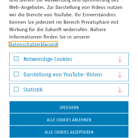
Web-Angebotes. Zur Darstellung von Videos nutzen
wir die Dienste von YouTube. Ihr Einverständnis
können Sie jederzeit im Bereich Privatsphäre mit
Wirkung für die Zukunft widerrufen. Nähere
Informationen finden Sie in unserer
WASSER/ABWASSER
ENERGIEWIRTSCHAFT
ABFALLWIRTSCHAFT
RECHT
DIGITALISIERUNG/TK
Datenschutzerklärung
.
Zum 
Notwendige Cookies
Notwendige Cookies
Darstellung von YouTube-Videos
Darstellung von YouTube-Videos
Statistik
Statistik
Hausanschrift und Kontakt
SPEICHERN
VKU-Hauptgeschäftsstelle
ALLE COOKIES ABLEHNEN
Invalidenstr. 91
10115 Berlin
ALLE COOKIES AKZEPTIEREN