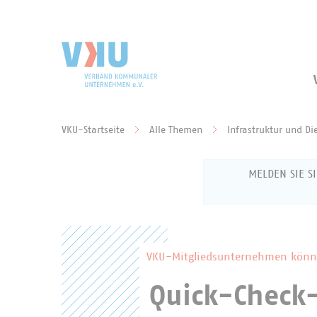
Zum Hauptinhalt springen
Zur Suche springen
VKU-Startseite
Alle Themen
Infrastruktur und Di
Sie befinden sich hier:
MELDEN SIE S
Anmeldun
VKU-Mitgliedsunternehmen können
Quick-Check-
Geben Sie Ihren
Mitgliederberei