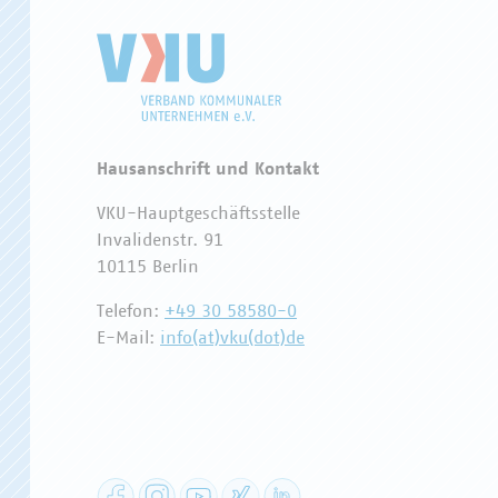
Hausanschrift und Kontakt
VKU-Hauptgeschäftsstelle
Invalidenstr. 91
10115 Berlin
Telefon:
+49 30 58580-0
E-Mail:
info(at)vku(dot)de
Facebook
Instagram
YouTube
XING
LinkedIn