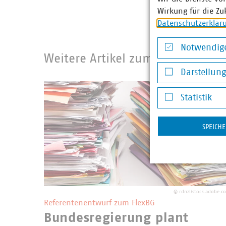
Wirkung für die Zu
Datenschutzerklär
Notwendige
Weitere Artikel zum Thema Infra
Notwendige Co
Darstellun
Darstellung v
Statistik
Statistik
SPEICH
©
rdnzl/stock.adobe.c
Referentenentwurf zum FlexBG
Bundesregierung plant