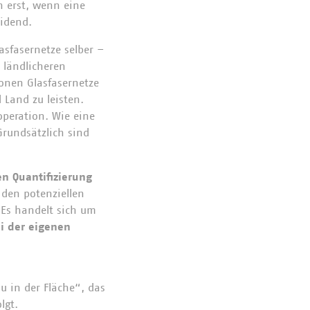
ch erst, wenn eine
eidend.
sfasernetze selber –
n ländlicheren
ionen Glasfasernetze
 Land zu leisten.
operation. Wie eine
Grundsätzlich sind
en Quantifizierung
den potenziellen
 Es handelt sich um
ei der eigenen
u in der Fläche“, das
lgt.