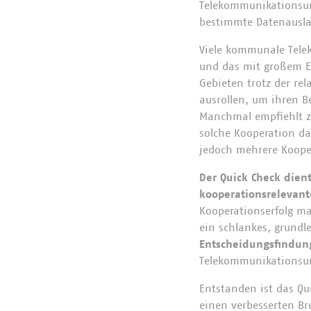
Telekommunikations
bestimmte Datenauslas
Viele kommunale Tele
und das mit großem Erf
Gebieten trotz der re
ausrollen, um ihren Be
Manchmal empfiehlt zu
solche Kooperation da
jedoch mehrere Koope
Der Quick Check dien
kooperationsrelevan
Kooperationserfolg ma
ein schlankes, grund
Entscheidungsfindun
Telekommunikationsu
Entstanden ist das Qu
einen verbesserten Br