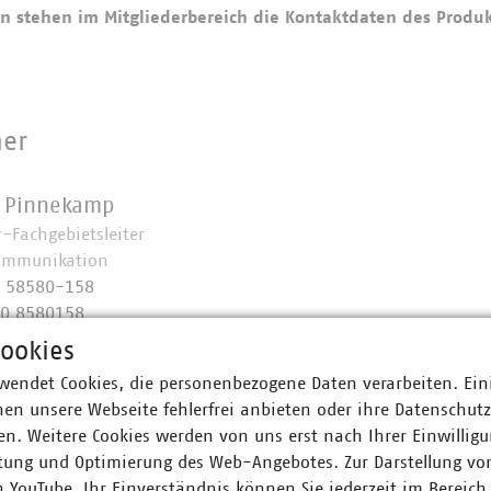
 stehen im Mitgliederbereich die Kontaktdaten des Produk
ner
n Pinnekamp
r-Fachgebietsleiter
ommunikation
0 58580-158
70 8580158
amp(at)vku(dot)de
ookies
wendet Cookies, die personenbezogene Daten verarbeiten. Ein
en unsere Webseite fehlerfrei anbieten oder ihre Datenschut
n. Weitere Cookies werden von uns erst nach Ihrer Einwilligu
tung und Optimierung des Web-Angebotes. Zur Darstellung vo
bandausbau
Kooperation
n YouTube. Ihr Einverständnis können Sie jederzeit im Bereich