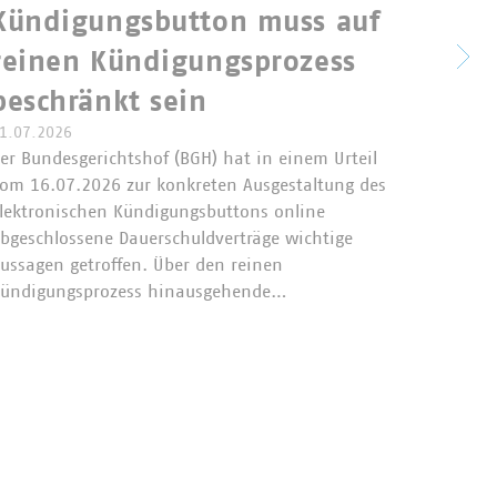
Nove
Kündigungsbutton muss auf
Krei
reinen Kündigungsprozess
Bun
beschränkt sein
legt
1.07.2026
er Bundesgerichtshof (BGH) hat in einem Urteil
om 16.07.2026 zur konkreten Ausgestaltung des
Das Bu
lektronischen Kündigungsbuttons online
26.06.2
bgeschlossene Dauerschuldverträge wichtige
Novelle
ussagen getroffen. Über den reinen
der Nov
ündigungsprozess hinausgehende…
chemisc
allem d