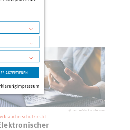
IES AKZEPTIEREN
rklärung
Impressum
©
panitan/stock.adobe.com
erbraucherschutzrecht
Elektronischer