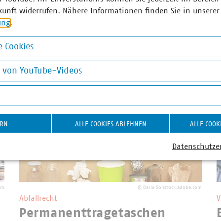
kunft widerrufen. Nähere Informationen finden Sie in unserer
ung
.
 Cookies
struktur und Dienstleistungen
okies
g von YouTube-Videos
on YouTube-Videos
ERN
ALLE COOKIES ABLEHNEN
ALLE COOK
Datenschutze
om
©
Daria Sol/stock.adobe.com
Abfallrecht
V
Permanenttragetaschen