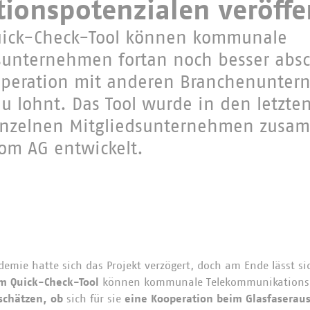
ionspotenzialen veröffe
uick-Check-Tool können kommunale
unternehmen fortan noch besser absc
Kooperation mit anderen Branchenunte
u lohnt. Das Tool wurde in den letzte
inzelnen Mitgliedsunternehmen zusa
om AG entwickelt.
sen?
emie hatte sich das Projekt verzögert, doch am Ende lässt s
m Quick-Check-Tool
können kommunale Telekommunikations
schätzen,
ob
sich für sie
eine Kooperation
beim Glasfaserau