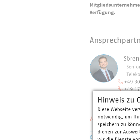
Mitgliedsunternehmen
Verfügung.
Ansprechpart
Söre
Senio
Telek
+49 3
+49 1
pinnek
Hinweis zu C
Diese Webseite ver
notwendig, um Ihn
Schlagworte
speichern zu könne
dienen zur Auswer
Glasfaserausbau
Breit
wir die Dienste vo