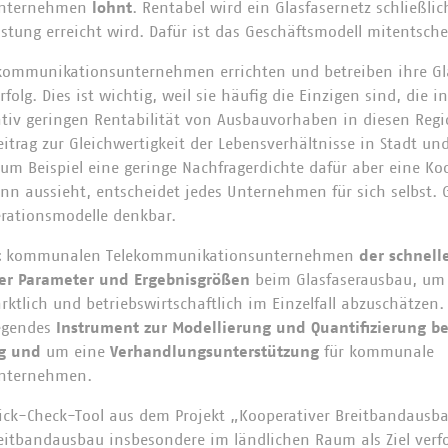
unternehmen
lohnt
. Rentabel wird ein Glasfasernetz schließli
tung erreicht wird. Dafür ist das Geschäftsmodell mitentsch
kommunikationsunternehmen errichten und betreiben ihre Gla
olg. Dies ist wichtig, weil sie häufig die Einzigen sind, die i
lativ geringen Rentabilität von Ausbauvorhaben in diesen Reg
itrag zur Gleichwertigkeit der Lebensverhältnisse in Stadt und
m Beispiel eine geringe Nachfragerdichte dafür aber eine Ko
nn aussieht, entscheidet jedes Unternehmen für sich selbst. 
rationsmodelle denkbar.
t
kommunalen Telekommunikationsunternehmen
der schnell
ter Parameter und Ergebnisgrößen
beim Glasfaserausbau, um 
rktlich und betriebswirtschaftlich im Einzelfall abzuschätzen.
legendes
Instrument zur Modellierung und Quantifizierung b
g und
um eine
Verhandlungsunterstützung
für kommunale
nternehmen.
ick-Check-Tool aus dem Projekt „Kooperativer Breitbandausba
eitbandausbau insbesondere im ländlichen Raum als Ziel verfo