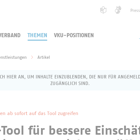
Pres
VERBAND
THEMEN
VKU-POSITIONEN
enstleistungen
Artikel
ICH HIER AN, UM INHALTE EINZUBLENDEN, DIE NUR FÜR ANGEMEL
ZUGÄNGLICH SIND.
g als VKU-Mitglied
 ab sofort auf das Tool zugreifen
Tool für bessere Einsch
 Benutzernamen (Ihre E-Mail-Adresse) und Ihr Passwort ein,
ch anzumelden.