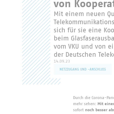
von Kooperat
Benutzername
Mit einem neuen Q
Telekommunikations
sich für sie eine 
Passwort
beim Glasfaserausba
vom VKU und von e
der Deutschen Telek
14.09.23
NETZZUGANG UND -ANSCHLUSS
Passwort verges
Durch die Corona-Pand
mehr sehen:
Mit eine
sofort
noch besser ab