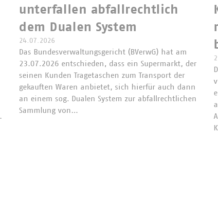
unterfallen abfallrechtlich
dem Dualen System
24.07.2026
Das Bundesverwaltungsgericht (BVerwG) hat am
2
23.07.2026 entschieden, dass ein Supermarkt, der
D
seinen Kunden Tragetaschen zum Transport der
v
gekauften Waren anbietet, sich hierfür auch dann
e
an einem sog. Dualen System zur abfallrechtlichen
a
Sammlung von…
.
A
K