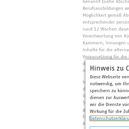
benannt (siehe Abschn
Berufsausbildungen wu
Möglichkeit gemäß Abs
entsprechender persön
rund 12 Wochen daue
Verantwortung von Kör
Kammern, Innungen un
Inhalte für die altern
Voraussetzung für die 
den zutreffenden Inha
Hinweis zu C
neue Möglichkeit kein
Diese Webseite ver
In Abbildung 1 der TR
notwendig, um Ihn
der Fachkunde. Diese
speichern zu könne
Grundvoraussetzungen
dienen zur Auswer
520-Kurs“, mit einer
wir die Dienste vo
gefahrgutrechtlichen 
Wirkung für die Zu
Einarbeitung, die Ke
Datenschutzerklär
Ausbildung als Ersthelf