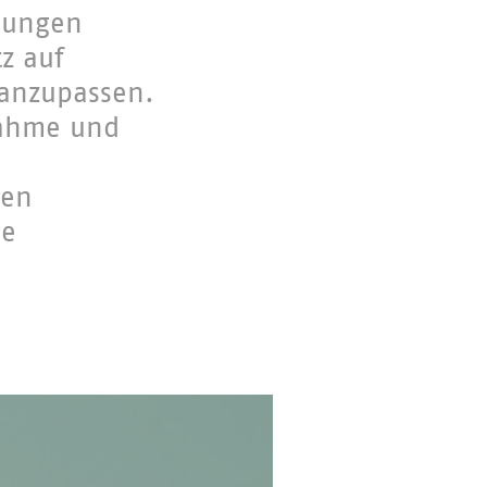
klungen
z auf
 anzupassen.
nahme und
gen
ge