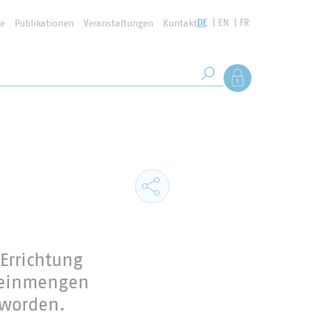
DE
EN
FR
se
Publikationen
Veranstaltungen
Kontakt
Suchbegriff
Als Mitglied anmel
Suche starten
 Errichtung
Kleinmengen
 worden.