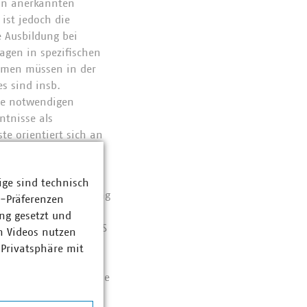
 an anerkannten
ist jedoch die
e Ausbildung bei
agen in spezifischen
hmen müssen in der
s sind insb.
Die notwendigen
ntnisse als
te orientiert sich an
 so dass durch die
ige sind technisch
ngen für die Erlangung
z-Präferenzen
ng gesetzt und
ch bekannt als „TRGS
n Videos nutzen
ng 1.2 sowie die
 Privatsphäre mit
triebliche
gungsanlagen und die