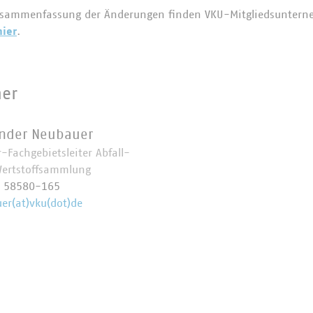
Zusammenfassung der Änderungen finden VKU-Mitgliedsunter
hier
.
ner
nder Neubauer
-Fachgebietsleiter Abfall-
ertstoffsammlung
0 58580-165
er(at)vku(dot)de