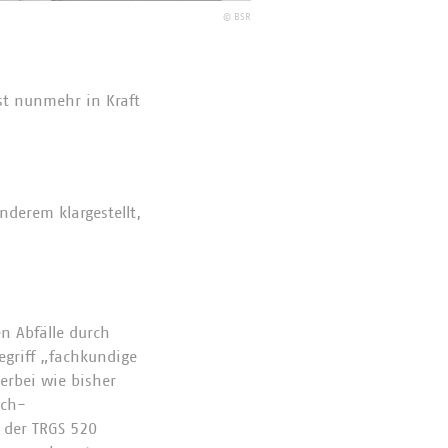
©
BSR
st nunmehr in Kraft
nderem klargestellt,
n Abfälle durch
egriff „fachkundige
erbei wie bisher
sch-
 der TRGS 520