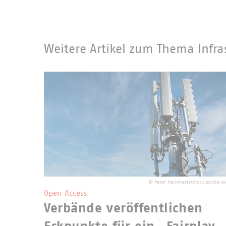
Weitere Artikel zum Thema Infra
©
Peter Heckmeier/stock.adobe.c
Open Access
Verbände veröffentlichen