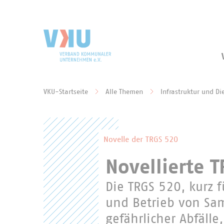
Zum Hauptinhalt springen
Zur Suche springen
VKU-Startseite
Alle Themen
Infrastruktur und Di
Sie befinden sich hier:
Novelle der TRGS 520
Novellierte T
Die TRGS 520, kurz f
und Betrieb von Sa
gefährlicher Abfälle