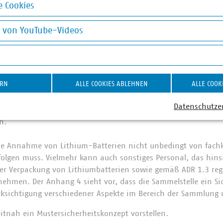
 Cookies
f der Schadstoffannahmestelle
okies
g von YouTube-Videos
um-Batterien durch die öffentlich-rechtlichen Entsorgungsträg
on YouTube-Videos
undsätzlich nicht der TRGS 520. Lithium-Batterien können gr
hne Schadstoffannahmestelle angenommen werden. Allerding
 Entsorgungsträger Lithium-Batterien im Rahmen der Schadsto
ERN
ALLE COOKIES ABLEHNEN
ALLE COOK
ahmestelle gegenüber dem normalen Wertstoffhof aufgrund d
Abfälle ein höheres Gefahrenpotenzial im Brandfalle darstellt, 
Datenschutze
ium-Batterien in mobilen oder stationären Schadstoffannah
n.
 die Annahme von Lithium-Batterien nicht unbedingt von fac
folgen muss. Vielmehr kann auch sonstiges Personal, das hinsi
r Verpackung von Lithiumbatterien sowie gemäß ADR 1.3 rege
ehmen. Der Anhang 4 sieht vor, dass die Sammelstelle ein Si
ücksichtigung verschiedener Aspekte im Bereich der Sammlung
eitnah ein Mustersicherheitskonzept vorstellen.