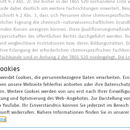
itt 4.2 Abs. 2). Die bisher in der TRGS 520 vorhandene Liste
rde dabei deutlich um weitere Fachrichtungen erweitert. Neu 
chnitt 4.2 Abs. 3, dass sich Personen ohne chemiespezifisch
licher Eignung die chemisch-naturwissenschaftlichen Grundl
rnden Kursen aneignen können. Diese Qualifizierungsmaßna
perschaften des öffentlichen Rechts durchgeführt werden. Die
d vergleichbare Institutionen bzw. deren Bildungsstätten. 
ative Erlangung der erforderlichen chemiespezifischen Fachken
Fachkunde sind in Anhang 2 der TRGS 520 niedergelegt. Die Lis
lten und Zeitrahmen der entsprechenden Berufsausbildungen,
ookies
e Absenkung des Qualifikations-Niveaus herbeigeführt wird.
wendet Cookies, die personenbezogene Daten verarbeiten. Ein
GS 520 finden sich die abschließend aufgezählten Voraussetzu
en unsere Webseite fehlerfrei anbieten oder ihre Datenschut
 umfassen neben den im vorhergehenden Absatz dargestellten
n. Weitere Cookies werden von uns erst nach Ihrer Einwilligu
 den Fachkunde-Lehrgang nach Anhang 1.1 (umgangssprachli
tung und Optimierung des Web-Angebotes. Zur Darstellung vo
 Dauer von nunmehr vier Tagen) bzw. Fortbildungen nach Anha
n YouTube. Ihr Einverständnis können Sie jederzeit im Bereich
Kenntnisse (mindestens Lehrgang nach Kapitel 1.3 ADR), die be
kunft widerrufen. Nähere Informationen finden Sie in unserer
nntnisse der Annahmebedingungen der übernehmenden Entsor
ung
.
er.