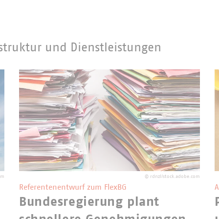
struktur und Dienstleistungen
om
©
rdnzl/stock.adobe.com
Referentenentwurf zum FlexBG
A
Bundesregierung plant