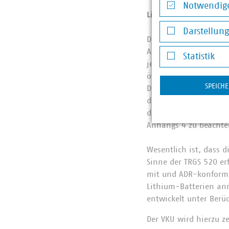
Notwendige
Lithium-Batterien au
Notwendige Co
Darstellun
Die Annahme von Lithi
Darstellung v
Anwendungsbereich gr
Statistik
jedem Wertstoffhof o
Statistik
öffentlich-rechtliche
SPEICH
Da die Schadstoffann
diverser gefährlicher 
der Annahme von Lith
Anhangs 4 zu beachte
Wesentlich ist, dass
Sinne der TRGS 520 er
mit und ADR-konforme
Lithium-Batterien ann
entwickelt unter Ber
Der VKU wird hierzu z