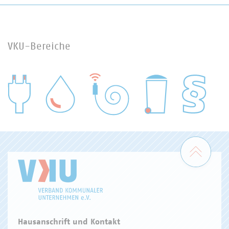
VKU-Bereiche
WASSER/ABWASSER
ENERGIEWIRTSCHAFT
ABFALLWIRTSCHAFT
RECHT
DIGITALISIERUNG/TK
Zum 
Hausanschrift und Kontakt