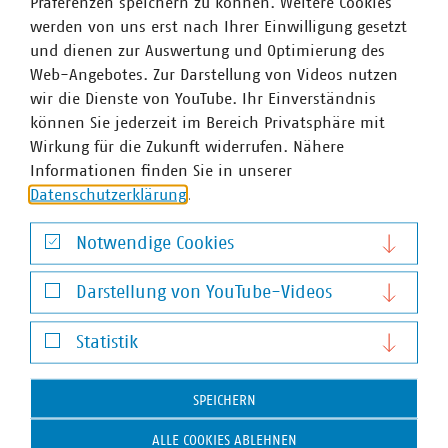
Präferenzen speichern zu können. Weitere Cookies
werden von uns erst nach Ihrer Einwilligung gesetzt
und dienen zur Auswertung und Optimierung des
Web-Angebotes. Zur Darstellung von Videos nutzen
wir die Dienste von YouTube. Ihr Einverständnis
können Sie jederzeit im Bereich Privatsphäre mit
Wirkung für die Zukunft widerrufen. Nähere
Informationen finden Sie in unserer
Datenschutzerklärung
.
Notwendige Cookies
Alexander Neubauer
Notwendige Cookies
Senior-Fachgebietsleiter Abfall- und
Darstellung von YouTube-Videos
Wertstoffsammlung
Darstellung von YouTube-Videos
+49 30 58580-165
Statistik
neubauer(at)vku(dot)de
Statistik
SPEICHERN
Schlagworte
ALLE COOKIES ABLEHNEN