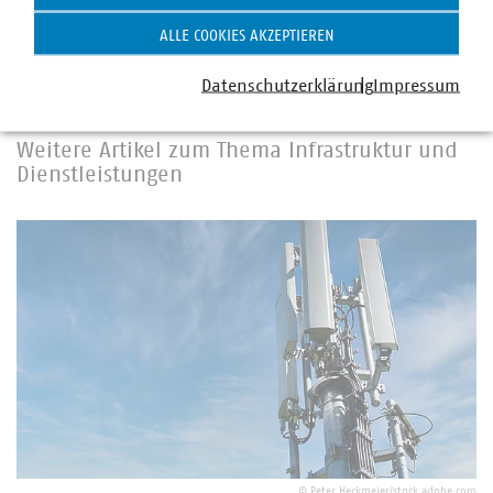
Nachhaltigkeit
Taxonomie
Umwelt
ALLE COOKIES AKZEPTIEREN
Datenschutzerklärung
Impressum
Weitere Artikel zum Thema Infrastruktur und
Dienstleistungen
©
Peter Heckmeier/stock.adobe.com