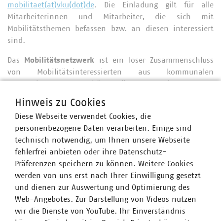
mobilitaet(at)vku(dot)de
. Die Einladung gilt für alle
Mitarbeiterinnen und Mitarbeiter, die sich mit
Mobilitätsthemen befassen bzw. an diesen interessiert
sind.
Das
Mobilitätsnetzwerk
ist ein loser Zusammenschluss
von Mobilitätsinteressierten aus kommunalen
Unternehmen. Dazu gehören alle Sparten des VKU, von
Stadtwerken über Wasserbetriebe bis hin zur
Hinweis zu Cookies
Abfallwirtschaft, mit Unternehmen aus der ganzen
Diese Webseite verwendet Cookies, die
Bundesrepublik. Das Netzwerk trifft sich mehrmals
personenbezogene Daten verarbeiten. Einige sind
jährlich zu Online-Treffen, bei denen jeweils aktuelle
technisch notwendig, um Ihnen unsere Webseite
Mobilitätsthemen durch Referent*innen vorgestellt, um
fehlerfrei anbieten oder ihre Datenschutz-
Best-Practice-Beispiele unserer Mitgliedsunternehmen
Präferenzen speichern zu können. Weitere Cookies
ergänzt und dann durch die Teilnehmer*innen diskutiert
werden von uns erst nach Ihrer Einwilligung gesetzt
werden.
und dienen zur Auswertung und Optimierung des
Web-Angebotes. Zur Darstellung von Videos nutzen
wir die Dienste von YouTube. Ihr Einverständnis