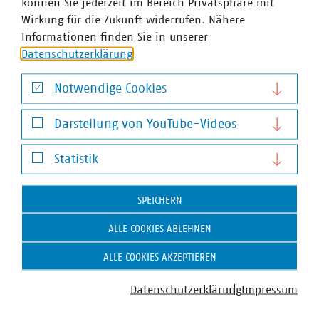
Ansprechpartner
können Sie jederzeit im Bereich Privatsphäre mit
Wirkung für die Zukunft widerrufen. Nähere
Informationen finden Sie in unserer
Datenschutzerklärung
.
Notwendige Cookies
Notwendige Cookies
Darstellung von YouTube-Videos
Darstellung von YouTube-Videos
Statistik
Statistik
SPEICHERN
ALLE COOKIES ABLEHNEN
ALLE COOKIES AKZEPTIEREN
Datenschutzerklärung
Impressum