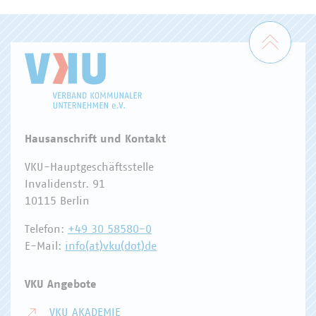
Zum 
Hausanschrift und Kontakt
VKU-Hauptgeschäftsstelle
Invalidenstr. 91
10115 Berlin
Telefon:
+49 30 58580-0
E-Mail:
info(at)vku(dot)de
VKU Angebote
VKU AKADEMIE