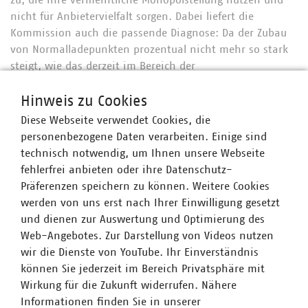
zu, die ihre vermeintliche Monopolstellung nutzen und
nicht für Anbietervielfalt sorgen. Dabei liefert die
Kommission auch die passende Diagnose: Da der Zubau
von Normalladepunkten prozentual nicht mehr so stark
steigt, wie das derzeit im Bereich der
Schnellladeinfrastruktur der Fall ist, entwickelt sich die
Anbietervielfalt eben unterschiedlich. Man könnte auch
Hinweis zu Cookies
die These wagen, dass Schnellladepunkte von den
Diese Webseite verwendet Cookies, die
Nutzern insgesamt als deutlich attraktiver
personenbezogene Daten verarbeiten. Einige sind
wahrgenommen werden, weshalb die Nachfrage nach
technisch notwendig, um Ihnen unsere Webseite
neuen Normalladepunkten eher nachgelassen hat.
fehlerfrei anbieten oder ihre Datenschutz-
Präferenzen speichern zu können. Weitere Cookies
Positiv ist, dass die Kommission die verpflichtende
werden von uns erst nach Ihrer Einwilligung gesetzt
Einführung des derzeit viel diskutierten
und dienen zur Auswertung und Optimierung des
Durchleitungsmodells
ablehnt, da nicht zu erwarten sei,
Web-Angebotes. Zur Darstellung von Videos nutzen
dass der Nutzen den Aufwand rechtfertigt. Ein solches
wir die Dienste von YouTube. Ihr Einverständnis
Modell könne nur dann effektiv wirken, wenn neben
können Sie jederzeit im Bereich Privatsphäre mit
einer Zugangsregulierung, die den diskriminierungsfreien
Wirkung für die Zukunft widerrufen. Nähere
Zugang für alle Stromanbieter sicherstellt, auch eine
Informationen finden Sie in unserer