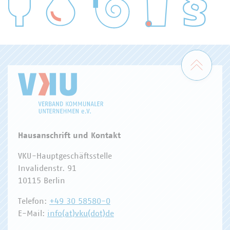
WASSER/ABWASSER
ENERGIEWIRTSCHAFT
ABFALLWIRTSCHAFT
RECHT
DIGITALISIERUNG/TK
Zum 
Hausanschrift und Kontakt
VKU-Hauptgeschäftsstelle
Invalidenstr. 91
10115 Berlin
Telefon:
+49 30 58580-0
E-Mail:
info(at)vku(dot)de