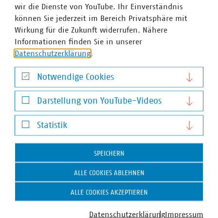
vom Verband kommunaler Unternehmen (VKU).
wir die Dienste von YouTube. Ihr Einverständnis
können Sie jederzeit im Bereich Privatsphäre mit
Wirkung für die Zukunft widerrufen. Nähere
Heft Best Practice-Beispiele
Informationen finden Sie in unserer
Datenschutzerklärung
.
Notwendige Cookies
Heft Best Practice-Beispiele
Notwendige Cookies
Darstellung von YouTube-Videos
Darstellung von YouTube-Videos
Schlagworte
Statistik
Statistik
Abfallvermeidung
Kreislaufwirtschaft
Umweltrecht
SPEICHERN
ALLE COOKIES ABLEHNEN
ALLE COOKIES AKZEPTIEREN
Weitere Artikel zum Thema Infrastruktur und
Dienstleistungen
Datenschutzerklärung
Impressum