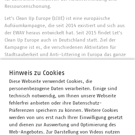
Ressourcenschonung.
Let’s Clean Up Europe (LCUE) ist eine europäische
Aufräumkampagne, die seit 2014 existiert und sich aus
der EWAV heraus entwickelt hat. Seit 2015 findet Let’s
Clean Up Europe auch in Deutschland statt. Ziel der
Kampagne ist es, die verschiedenen Aktivitäten für
Stadtsauberkeit und Anti-Littering in Europa das ganze
Jahr über zu bündeln. Kernstück der Kampagne sind
„klassische“ Aufräumaktionen. Beide Kampagnen LCUE
Hinweis zu Cookies
und EWAV vereint neben den gemeinsamen Logos auch
Diese Webseite verwendet Cookies, die
das Motto: Der beste Abfall ist der, der gar nicht erst
personenbezogene Daten verarbeiten. Einige sind
entsteht.
technisch notwendig, um Ihnen unsere Webseite
Die Kampagnen werden durch das Bundesministerium für
fehlerfrei anbieten oder ihre Datenschutz-
Umwelt, Naturschutz, nukleare Sicherheit und
Präferenzen speichern zu können. Weitere Cookies
Verbraucherschutz (BMUV) gefördert. Das
werden von uns erst nach Ihrer Einwilligung gesetzt
Umweltbundesamt (UBA) ist der fachliche
und dienen zur Auswertung und Optimierung des
Ansprechpartner der Kampagnen. Koordiniert werden sie
Web-Angebotes. Zur Darstellung von Videos nutzen