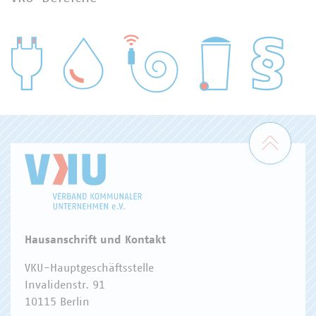
WASSER/ABWASSER
ENERGIEWIRTSCHAFT
ABFALLWIRTSCHAFT
RECHT
DIGITALISIERUNG/TK
Zum 
Hausanschrift und Kontakt
VKU-Hauptgeschäftsstelle
Invalidenstr. 91
10115 Berlin