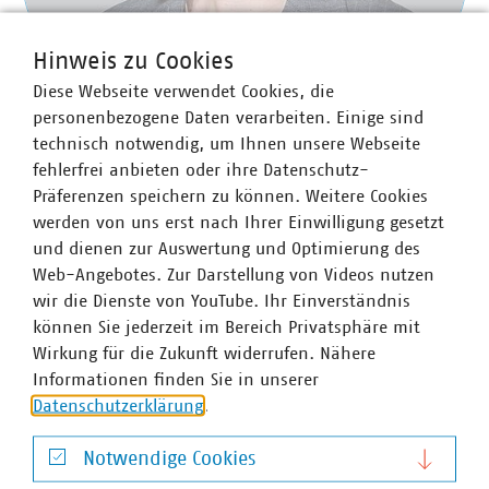
Hinweis zu Cookies
Diese Webseite verwendet Cookies, die
personenbezogene Daten verarbeiten. Einige sind
technisch notwendig, um Ihnen unsere Webseite
fehlerfrei anbieten oder ihre Datenschutz-
Präferenzen speichern zu können. Weitere Cookies
Silvia Gietkowski
werden von uns erst nach Ihrer Einwilligung gesetzt
Fachgebietsleiterin Nachhaltige Mobilität
und dienen zur Auswertung und Optimierung des
+49 30 58580-263
Web-Angebotes. Zur Darstellung von Videos nutzen
gietkowski(at)vku(dot)de
wir die Dienste von YouTube. Ihr Einverständnis
können Sie jederzeit im Bereich Privatsphäre mit
Wirkung für die Zukunft widerrufen. Nähere
Schlagworte
Informationen finden Sie in unserer
Datenschutzerklärung
.
Werkstatt
Weiterbildung
Fuhrpark
Notwendige Cookies
Notwendige Cookies