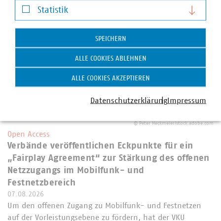
Statistik
Statistik
SPEICHERN
ALLE COOKIES ABLEHNEN
ALLE COOKIES AKZEPTIEREN
Datenschutzerklärung
Impressum
©
Peter Heckmeier/stock.adobe.com
Open Access
Verbände veröffentlichen Eckpunkte für ein
„Fairplay Agreement“ zur Stärkung des offenen
Netzzugangs im Mobilfunk- und
Festnetzbereich
07.08.2026
Um den offenen Zugang zu Mobilfunk- und Festnetzen
auf der Vorleistungsebene zu fördern, hat der VKU