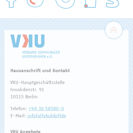
WASSER/ABWASSER
ENERGIEWIRTSCHAFT
ABFALLWIRTSCHAFT
RECHT
DIGITALISIERUNG/TK
Zum 
Hausanschrift und Kontakt
VKU-Hauptgeschäftsstelle
Invalidenstr. 91
10115 Berlin
Telefon:
+49 30 58580-0
E-Mail:
info(at)vku(dot)de
VKU Angebote