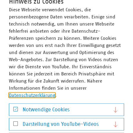
Hinweis zu Cookies
Diese Webseite verwendet Cookies, die
personenbezogene Daten verarbeiten. Einige sind
Alexander Neubauer
technisch notwendig, um Ihnen unsere Webseite
Senior-Fachgebietsleiter Abfall- und
fehlerfrei anbieten oder ihre Datenschutz-
Wertstoffsammlung
Präferenzen speichern zu können. Weitere Cookies
+49 30 58580-165
werden von uns erst nach Ihrer Einwilligung gesetzt
neubauer(at)vku(dot)de
und dienen zur Auswertung und Optimierung des
Web-Angebotes. Zur Darstellung von Videos nutzen
wir die Dienste von YouTube. Ihr Einverständnis
Schlagworte
können Sie jederzeit im Bereich Privatsphäre mit
Wirkung für die Zukunft widerrufen. Nähere
Abfallsammlung
Informationen finden Sie in unserer
Datenschutzerklärung
.
Notwendige Cookies
Weitere Artikel zum Thema Infrastruktur und
Notwendige Cookies
Dienstleistungen
Darstellung von YouTube-Videos
Darstellung von YouTube-Videos