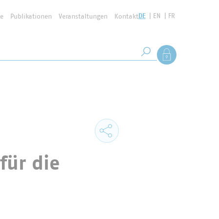
DE
EN
FR
se
Publikationen
Veranstaltungen
Kontakt
Suchbegriff
Als Mitglied anmel
Suche starten
für die