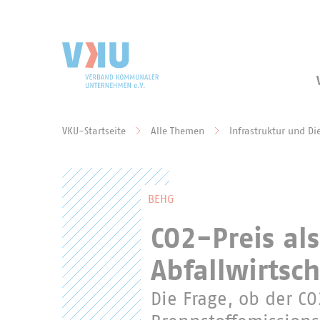
Zum Hauptinhalt springen
Zur Suche springen
VKU-Startseite
Alle Themen
Infrastruktur und Di
Sie befinden sich hier:
BEHG
CO2-Preis al
Abfallwirtsch
Die Frage, ob der C