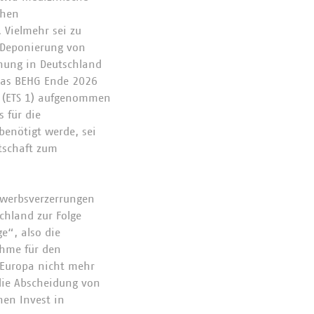
chen
 Vielmehr sei zu
r Deponierung von
nnung in Deutschland
 das BEHG Ende 2026
el (ETS 1) aufgenommen
 für die
benötigt werde, sei
rtschaft zum
ewerbsverzerrungen
schland zur Folge
e“, also die
ahme für den
n Europa nicht mehr
die Abscheidung von
en Invest in