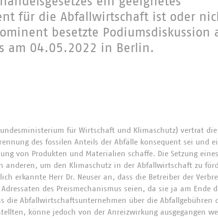
handelsgesetzes ein geeignetes
t für die Abfallwirtschaft ist oder nic
prominent besetzte Podiumsdiskussion
 am 04.05.2022 in Berlin.
Bundesministerium für Wirtschaft und Klimaschutz) vertrat die
brennung des fossilen Anteils der Abfälle konsequent sei und 
ung von Produkten und Materialien schaffe. Die Setzung eines
nderen, um den Klimaschutz in der Abfallwirtschaft zu förde
zlich erkannte Herr Dr. Neuser an, dass die Betreiber der Verb
n Adressaten des Preismechanismus seien, da sie ja am Ende d
s die Abfallwirtschaftsunternehmen über die Abfallgebühren 
stellten, könne jedoch von der Anreizwirkung ausgegangen we