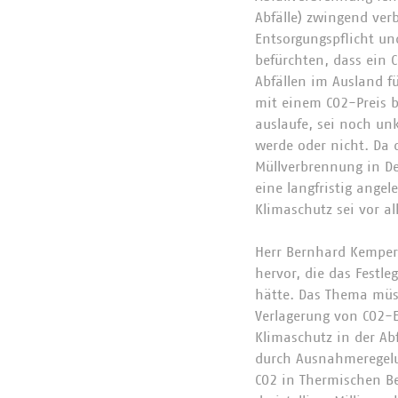
Abfälle) zwingend ver
Entsorgungspflicht un
befürchten, dass ein 
Abfällen im Ausland f
mit einem CO2-Preis 
auslaufe, sei noch un
werde oder nicht. Da 
Müllverbrennung in De
eine langfristig angel
Klimaschutz sei vor a
Herr Bernhard Kemper
hervor, die das Festle
hätte. Das Thema müss
Verlagerung von CO2-
Klimaschutz in der Ab
durch Ausnahmeregelun
CO2 in Thermischen B