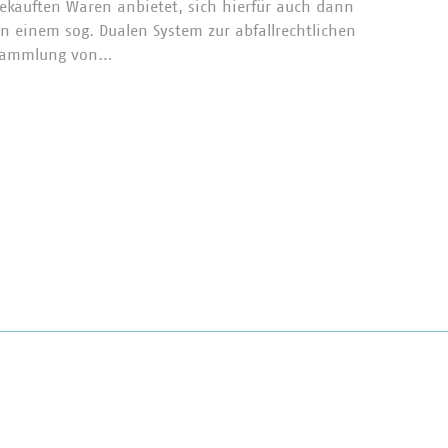
Der Bun
ekauften Waren anbietet, sich hierfür auch dann
vom 16.
n einem sog. Dualen System zur abfallrechtlichen
elektro
Sammlung von…
abgesch
Aussage
Kündig