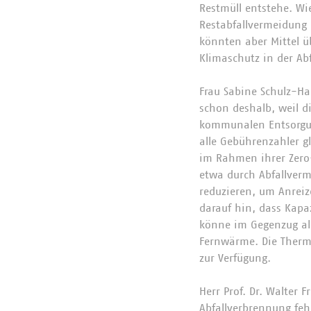
Restmüll entstehe. Wi
Restabfallvermeidung
könnten aber Mittel ü
Klimaschutz in der Abf
Frau Sabine Schulz-H
schon deshalb, weil 
kommunalen Entsorgun
alle Gebührenzahler 
im Rahmen ihrer Zero
etwa durch Abfallver
reduzieren, um Anreiz
darauf hin, dass Kapa
könne im Gegenzug all
Fernwärme. Die Therm
zur Verfügung.
Herr Prof. Dr. Walter 
Abfallverbrennung feh