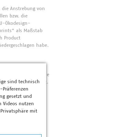
et die Anstrebung von
llen bzw. die
 EU-Ökodesign-
prints“ als Maßstab
ch Product
niedergeschlagen habe.
 aufgezeigt und
onshandelsgesetzes die
ige sind technisch
ange nicht beendet ist.
z-Präferenzen
ng gesetzt und
n Videos nutzen
 Privatsphäre mit