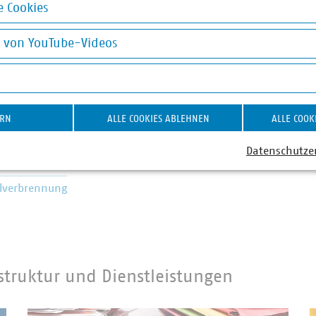
 Cookies
nder Neubauer
okies
g von YouTube-Videos
-Fachgebietsleiter Abfall-
on YouTube-Videos
ertstoffsammlung
0 58580-165
er(at)vku(dot)de
ERN
ALLE COOKIES ABLEHNEN
ALLE COOK
Datenschutze
llverbrennung
struktur und Dienstleistungen