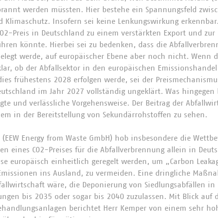
brannt werden müssten. Hier bestehe ein Spannungsfeld zwis
d Klimaschutz. Insofern sei keine Lenkungswirkung erkennbar.
CO2-Preis in Deutschland zu einem verstärkten Export und zu
ühren könnte. Hierbei sei zu bedenken, dass die Abfallverbre
belegt werde, auf europäischer Ebene aber noch nicht. Wenn
klar, ob der Abfallsektor in den europäischen Emissionshand
dies frühestens 2028 erfolgen werde, sei der Preismechanismus
utschland im Jahr 2027 vollständig ungeklärt. Was hingegen 
egte und verlässliche Vorgehensweise. Der Beitrag der Abfallwi
llem in der Bereitstellung von Sekundärrohstoffen zu sehen.
 (EEW Energy from Waste GmbH) hob insbesondere die Wettb
gen eines CO2-Preises für die Abfallverbrennung allein in Deut
e europäisch einheitlich geregelt werden, um „Carbon Leakag
Emissionen ins Ausland, zu vermeiden. Eine dringliche Maßn
fallwirtschaft wäre, die Deponierung von Siedlungsabfällen i
gen bis 2035 oder sogar bis 2040 zuzulassen. Mit Blick auf 
ehandlungsanlagen berichtet Herr Kemper von einem sehr hoh