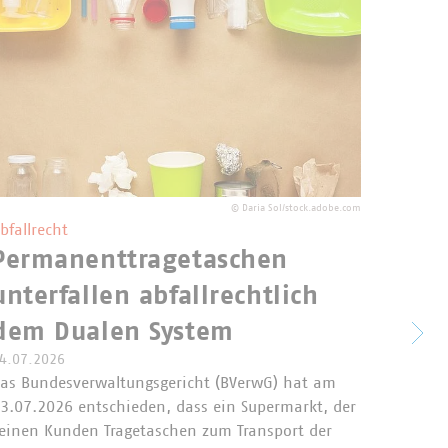
©
Daria Sol/stock.adobe.com
bfallrecht
Permanenttragetaschen
Elek
unterfallen abfallrechtlich
Künd
dem Dualen System
rein
4.07.2026
as Bundesverwaltungsgericht (BVerwG) hat am
besc
3.07.2026 entschieden, dass ein Supermarkt, der
einen Kunden Tragetaschen zum Transport der