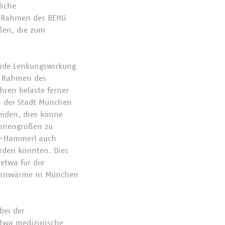
liche
im Rahmen des BEHG
ßen, die zum
ende Lenkungswirkung
m Rahmen des
ren belaste ferner
n der Stadt München
eiden, dies könne
onnengrößen zu
lz-Hammerl auch
erden könnten. Dies
etwa für die
Fernwärme in München
bei der
etwa medizinische