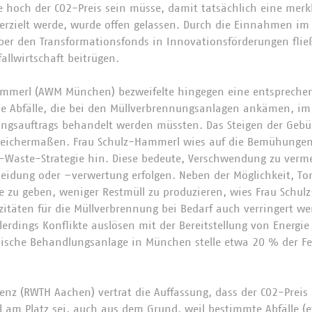
e hoch der CO2-Preis sein müsse, damit tatsächlich eine merk
 erzielt werde, wurde offen gelassen. Durch die Einnahmen 
ber den Transformationsfonds in Innovationsförderungen flie
allwirtschaft beitrügen.
ammerl (AWM München) bezweifelte hingegen eine entsprech
die Abfälle, die bei den Müllverbrennungsanlagen ankämen, i
gsauftrags behandelt werden müssten. Das Steigen der Gebüh
gleichermaßen. Frau Schulz-Hammerl wies auf die Bemühunge
-Waste-Strategie hin. Diese bedeute, Verschwendung zu verm
meidung oder –verwertung erfolgen. Neben der Möglichkeit, T
e zu geben, weniger Restmüll zu produzieren, wies Frau Schu
zitäten für die Müllverbrennung bei Bedarf auch verringert w
erdings Konflikte auslösen mit der Bereitstellung von Energie 
ische Behandlungsanlage in München stelle etwa 20 % der 
Frenz (RWTH Aachen) vertrat die Auffassung, dass der CO2-Preis 
l am Platz sei, auch aus dem Grund, weil bestimmte Abfälle (