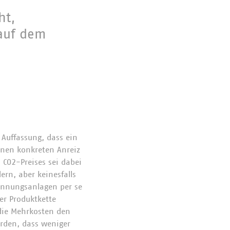
ht,
 auf dem
 Auffassung, dass ein
einen konkreten Anreiz
 CO2-Preises sei dabei
rn, aber keinesfalls
rennungsanlagen per se
er Produktkette
die Mehrkosten den
rden, dass weniger