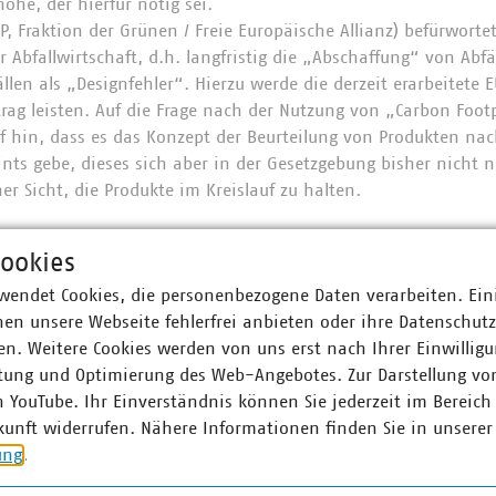
höhe, der hierfür nötig sei.
P, Fraktion der Grünen / Freie Europäische Allianz) befürwort
 Abfallwirtschaft, d.h. langfristig die „Abschaffung“ von Abfä
len als „Designfehler“. Hierzu werde die derzeit erarbeitete
rag leisten. Auf die Frage nach der Nutzung von „Carbon Foot
uf hin, dass es das Konzept der Beurteilung von Produkten na
nts gebe, dieses sich aber in der Gesetzgebung bisher nicht 
ner Sicht, die Produkte im Kreislauf zu halten.
ese anregende Diskussion die Komplexität des Themas plastisch
ookies
s mit der jüngsten Änderung des deutschen Brennstoffemissi
wendet Cookies, die personenbezogene Daten verarbeiten. Ein
nnhaftigkeit eines CO2-Preises für die Abfallwirtschaft noch l
en unsere Webseite fehlerfrei anbieten oder ihre Datenschut
n. Weitere Cookies werden von uns erst nach Ihrer Einwilligu
tung und Optimierung des Web-Angebotes. Zur Darstellung vo
n YouTube. Ihr Einverständnis können Sie jederzeit im Bereich
kunft widerrufen. Nähere Informationen finden Sie in unserer
ung
.
ner