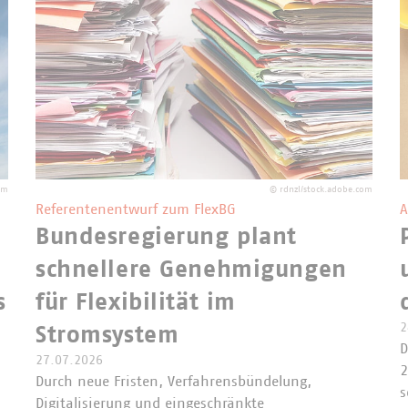
om
©
rdnzl/stock.adobe.com
Referentenentwurf zum FlexBG
A
Bundesregierung plant
schnellere Genehmigungen
s
für Flexibilität im
2
Stromsystem
D
27.07.2026
2
Durch neue Fristen, Verfahrensbündelung,
s
Digitalisierung und eingeschränkte