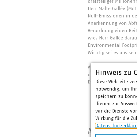
dreistelliger Millionen
Herr Malte Gallée (MdE
Null-Emissionen in der
Anerkennung von Abfäl
Verordnung einen Beit
wies Herr Gallée dara
Environmental Footpri
Wichtig sei es aus sei
Alles in allem hat di
Hinweis zu C
deutlich gemacht, das
Diese Webseite ver
Diskussion über die Si
notwendig, um Ihn
speichern zu könne
dienen zur Auswer
wir die Dienste vo
Wirkung für die Zu
Datenschutzerklär
Ansprechpart