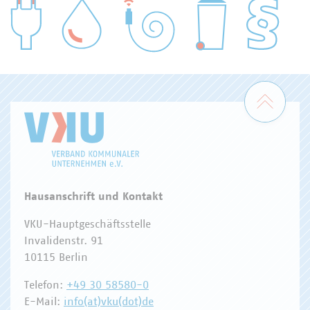
WASSER/ABWASSER
ENERGIEWIRTSCHAFT
ABFALLWIRTSCHAFT
RECHT
DIGITALISIERUNG/TK
Zum 
Hausanschrift und Kontakt
VKU-Hauptgeschäftsstelle
Invalidenstr. 91
10115 Berlin
Telefon:
+49 30 58580-0
E-Mail:
info(at)vku(dot)de