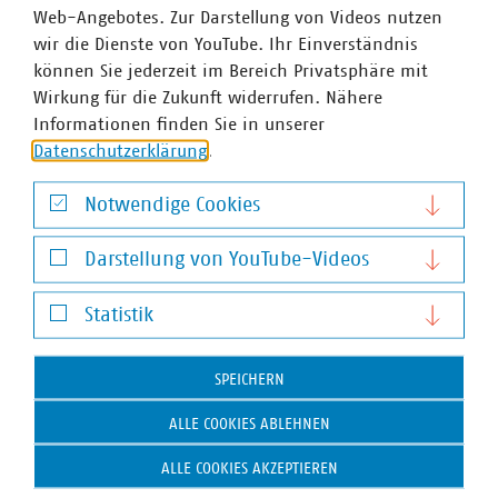
Web-Angebotes. Zur Darstellung von Videos nutzen
werden, allerdings werden die
wir die Dienste von YouTube. Ihr Einverständnis
Effizienzanforderungen für Motoren, Ventilatoren
können Sie jederzeit im Bereich Privatsphäre mit
und Drucklufterzeuger strenger ausgelegt.
Wirkung für die Zukunft widerrufen. Nähere
Die bisherigen Förderangebote werden um ein
Informationen finden Sie in unserer
sechstes Modul ergänzt, welches die Elektrifizierung
Datenschutzerklärung
.
der Produktionsverfahren durch Investitionen
kleiner Unternehmen in neue Produktionsanlagen
Notwendige Cookies
und Komponenten zu 33 Prozent bzw. maximal
Notwendige Cookies
200.000 Euro fördert. Dies beinhaltet auch die
Darstellung von YouTube-Videos
Umrüstung von Bestandsanlagen.
Darstellung von YouTube-Videos
Weitere Informationen zum Förderprogramm, den
Statistik
Neuerungen und dem Antragsverfahren finden Sie
Statistik
hier
.
SPEICHERN
ALLE COOKIES ABLEHNEN
Ansprechpartner
ALLE COOKIES AKZEPTIEREN