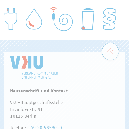
WASSER/ABWASSER
ENERGIEWIRTSCHAFT
ABFALLWIRTSCHAFT
RECHT
DIGITALISIERUNG/TK
Zum 
Hausanschrift und Kontakt
VKU-Hauptgeschäftsstelle
Invalidenstr. 91
10115 Berlin
Telefon:
+49 30 58580-0