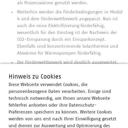
als Prozesswärme genutzt werden.
Weiterhin werden die Förderbedingungen in Modul
4 und dem Förderwettbewerb angepasst. Nun ist
auch die reine Elektrifizierung förderfähig,
wesentlich für den Umstieg ist der Nachweis der
CO2-Einsparung durch ein Einsparkonzept.
Ebenfalls sind konzentrierende Solarthermie und
Abwärme für Wärmepumpen förderfähig.
Der Förderwettbewerb wird deutlich ausgeweitet.
Die Maximalförderung pro Vorhaben wird von 10
Hinweis zu Cookies
auf 15 Millionen Euro erhöht, ebenso das
Rundenbudget von 20 auf 40 Millionen Euro. Die
Diese Webseite verwendet Cookies, die
Rundenanzahl steigt von vier auf sechs pro Jahr,
personenbezogene Daten verarbeiten. Einige sind
allerdings werden auch Budgetkürzungen
technisch notwendig, um Ihnen unsere Webseite
eingeführt um den Wettbewerb sicherzustellen.
fehlerfrei anbieten oder ihre Datenschutz-
Präferenzen speichern zu können. Weitere Cookies
Modul 1 wird ebenfalls angepasst. Die Förderung
werden von uns erst nach Ihrer Einwilligung gesetzt
von Dämmung soll durch reduzierte Anforderungen
und dienen zur Auswertung und Optimierung des
für Maßnahmen an Bestandsanlagen erleichtert