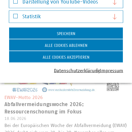
Darstellung von YouTube-Videos
Darstellung von YouTube-Videos
Weitere Artikel zum Thema Daseinsvorsorge
Statistik
Statistik
SPEICHERN
ALLE COOKIES ABLEHNEN
ALLE COOKIES AKZEPTIEREN
Datenschutzerklärung
Impressum
EWAV-Motto 2026
Abfallvermeidungswoche 2026:
Ressourcenschonung im Fokus
18.06.2026
Bei der Europäischen Woche der Abfallvermeidung (EWAV)