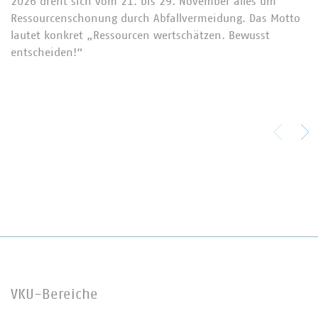
2026 dreht sich vom 21. bis 29. November alles um
Ressourcenschonung durch Abfallvermeidung. Das Motto
lautet konkret „Ressourcen wertschätzen. Bewusst
entscheiden!“
VKU-Bereiche