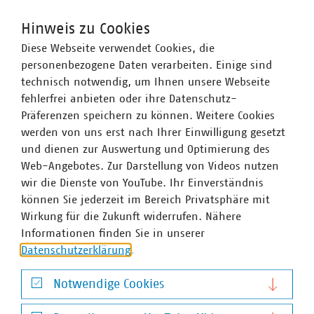
Unternehmen durchgeführt werden
. Durch vorherige
Absprachen können die Schulungsinhalte auf diese Weise
Hinweis zu Cookies
noch besser an die individuellen Bedürfnisse der
Diese Webseite verwendet Cookies, die
Mitarbeitenden angepasst werden.
Das Angebot der
personenbezogene Daten verarbeiten. Einige sind
individuellen Schulungen ist allerdings limitiert,
technisch notwendig, um Ihnen unsere Webseite
weshalb frühzeitige Interessensbekundungen
fehlerfrei anbieten oder ihre Datenschutz-
bevorzugt werden.
Präferenzen speichern zu können. Weitere Cookies
werden von uns erst nach Ihrer Einwilligung gesetzt
Bei Interesse an den Schulungsangeboten wenden Sie
und dienen zur Auswertung und Optimierung des
sich gerne an
SchulungenFB.skew@engagement-
Web-Angebotes. Zur Darstellung von Videos nutzen
global.de
oder informieren sich auf der
Website der
wir die Dienste von YouTube. Ihr Einverständnis
SKEW
.
können Sie jederzeit im Bereich Privatsphäre mit
Wirkung für die Zukunft widerrufen. Nähere
Schlagworte
Informationen finden Sie in unserer
Datenschutzerklärung
.
Entwicklungszusammenarbeit
Notwendige Cookies
Notwendige Cookies