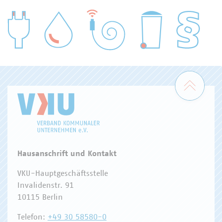
WASSER/ABWASSER
ENERGIEWIRTSCHAFT
ABFALLWIRTSCHAFT
RECHT
DIGITALISIERUNG/TK
Zum 
Hausanschrift und Kontakt
VKU-Hauptgeschäftsstelle
Invalidenstr. 91
10115 Berlin
Telefon:
+49 30 58580-0