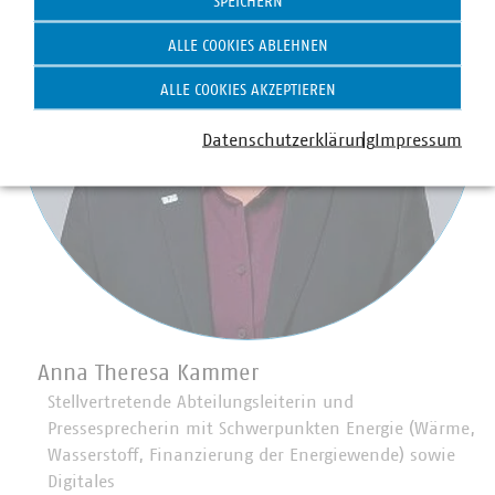
SPEICHERN
ALLE COOKIES ABLEHNEN
ALLE COOKIES AKZEPTIEREN
Datenschutzerklärung
Impressum
Anna Theresa Kammer
Stellvertretende Abteilungsleiterin und
Pressesprecherin mit Schwerpunkten Energie (Wärme,
Wasserstoff, Finanzierung der Energiewende) sowie
Digitales