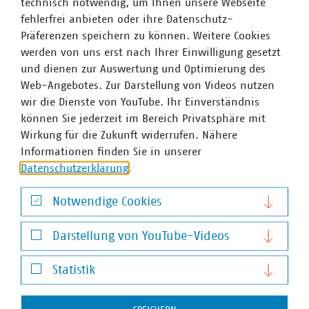
technisch notwendig, um Ihnen unsere Webseite
fehlerfrei anbieten oder ihre Datenschutz-
Präferenzen speichern zu können. Weitere Cookies
werden von uns erst nach Ihrer Einwilligung gesetzt
und dienen zur Auswertung und Optimierung des
Web-Angebotes. Zur Darstellung von Videos nutzen
wir die Dienste von YouTube. Ihr Einverständnis
Christine Schulze-Grotkopp
können Sie jederzeit im Bereich Privatsphäre mit
Geschäftsführerin Abteilung Kommunikation und
Wirkung für die Zukunft widerrufen. Nähere
Public Affairs
Informationen finden Sie in unserer
+49 30 58580-221
Datenschutzerklärung
.
+49 170 8580-221
schulze-grotkopp(at)vku(dot)de
Notwendige Cookies
Notwendige Cookies
Darstellung von YouTube-Videos
Darstellung von YouTube-Videos
Statistik
Statistik