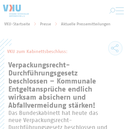
Zum Hauptinhalt springen
VKU-Startseite
Presse
Aktuelle Pressemitteilungen
Sie befinden sich hier:
VKU zum Kabinettsbeschluss:
Verpackungsrecht-
Durchführungsgesetz
beschlossen – Kommunale
Entgeltansprüche endlich
wirksam absichern und
Abfallvermeidung stärken!
Das Bundeskabinett hat heute das
neue Verpackungsrecht-
Durchführungsgesetz beschlossen und