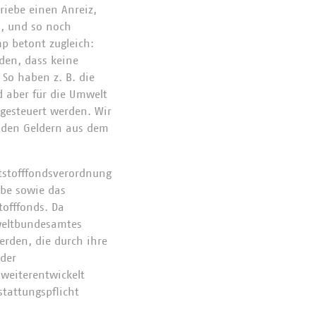
riebe einen Anreiz,
n, und so noch
p betont zugleich:
den, dass keine
So haben z. B. die
d aber für die Umwelt
gesteuert werden. Wir
t den Geldern aus dem
tstofffondsverordnung
abe sowie das
tofffonds. Da
weltbundesamtes
werden, die durch ihre
 der
weiterentwickelt
tattungspflicht