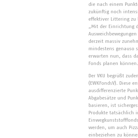
die nach einem Punkte
zukünftig noch intens
effektiver Littering 
„Mit der Einrichtung 
Ausweichbewegungen z
derzeit massiv zunehm
mindestens genauso s
erwarten nun, dass da
Fonds planen können
Der VKU begrüßt zudem
(EWKFondsV). Diese en
ausdifferenzierte Pun
Abgabesätze und Pun
basieren, ist sicherge
Produkte tatsächlich 
Einwegkunststofffond
werden, um auch Pizz
einbeziehen zu könne