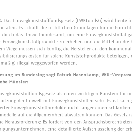
3.
Das Einwegkunststofffondsgesetz (EWKFondsG) wird heute in
eraten. Es schafft die rechtlichen Grundlagen für die Einrich
s durch das Umweltbundesamt, um eine Einwegkunststoffabg
er Einwegkunststoffprodukte zu erheben und die Mittel an d
sem Wege müssen sich künftig die Hersteller an den kommunal
bilisierungskosten für solche Kunststoffprodukte beteiligen, d
elmäßig) illegal weggeworfen werden.
Lesung im Bundestag sagt Patrick Hasenkamp, VKU-Vizepräsi
iebe Münster:
wegkunststofffondsgesetz als einen wichtigen Baustein für m
utzung der Umwelt mit Einwegkunststoffen sehr. Es ist sachge
itterter Einwegkunststoffprodukte nicht länger einen schlanke
smodelle auf die Allgemeinheit abwälzen können. Das Gesetz is
e Herausforderung: Es fordert von den Anspruchsberechtigt
gungsunternehmen, eine detaillierte Aufschlüsselung der erb