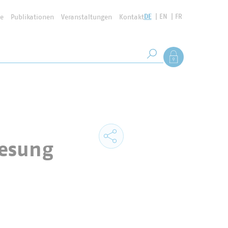
DE
EN
FR
se
Publikationen
Veranstaltungen
Kontakt
Suchbegriff
Als Mitglied anmel
Suche starten
Lesung