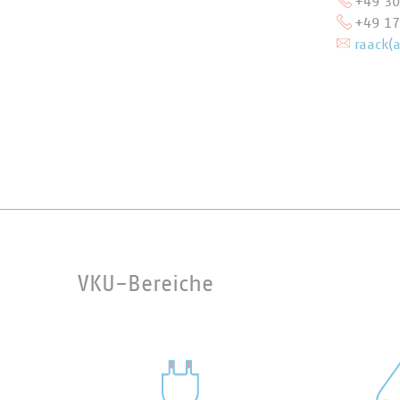
+49 30
+49 17
raack(
VKU-Bereiche