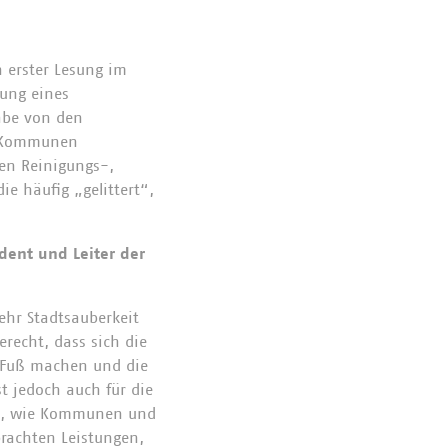
 erster Lesung im
tung eines
abe von den
ie Kommunen
en Reinigungs-,
ie häufig „gelittert“,
dent und Leiter der
ehr Stadtsauberkeit
recht, dass sich die
n Fuß machen und die
t jedoch auch für die
en, wie Kommunen und
rachten Leistungen,