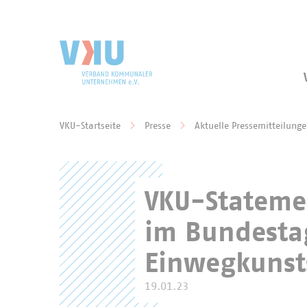
Zum Hauptinhalt springen
Zur Suche springen
VKU-Startseite
Presse
Aktuelle Pressemitteilung
Sie befinden sich hier:
VKU-Statemen
im Bundesta
Einwegkunst
19.01.23