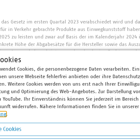
s das Gesetz im ersten Quartal 2023 verabschiedet wird und d
e für in Verkehr gebrachte Produkte aus Einwegkunststoff haben
2025 zu leisten und zwar auf Basis der im Kalenderjahr 2024 
krete Höhe der Abgabesätze für die Hersteller sowie das Aus
en Anspruchsberechtigten werden durch eine Rechtsverordnun
ookies
nn im Herbst 2025 aus dem Einwegkunststofffonds Geld für 
kte bezogenen abfallwirtschaftlichen Leistungen.
wendet Cookies, die personenbezogene Daten verarbeiten. Ein
en unsere Webseite fehlerfrei anbieten oder ihre Datenschut
n. Weitere Cookies werden von uns erst nach Ihrer Einwilligu
tung und Optimierung des Web-Angebotes. Zur Darstellung vo
n YouTube. Ihr Einverständnis können Sie jederzeit im Bereich
kunft widerrufen. Nähere Informationen finden Sie in unserer
ung
.
r Unternehmen e. V. (VKU) vertritt über 1.500 Stadtwerke u
he Unternehmen in den Bereichen Energie, Wasser/Abwasser, 
 Cookies
ion. Mit rund 283.000 Beschäftigten wurden 2019 Umsatzerlö
okies