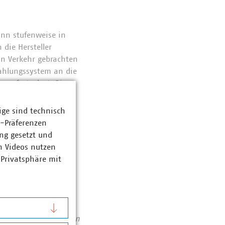
ann stufenweise in
 die Hersteller
in Verkehr gebrachten
zahlungssystem an die
g festgelegt. Die
ihre auf
ige sind technisch
z-Präferenzen
ng gesetzt und
n Videos nutzen
 Privatsphäre mit
nd
Abfallwirtschaft
se von 123 Milliarden