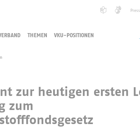
Pres
VERBAND
THEMEN
VKU-POSITIONEN
en
t zur heutigen ersten 
g zum
stofffondsgesetz