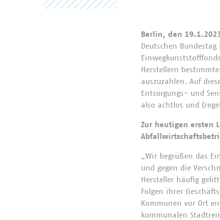
Berlin, den 19.1.202
Deutschen Bundestag b
Einwegkunststofffond
Herstellern bestimmt
auszuzahlen. Auf die
Entsorgungs- und Sensi
also achtlos und (reg
Zur heutigen ersten 
Abfallwirtschaftsbetr
„Wir begrüßen das Ein
und gegen die Verschm
Hersteller häufig gel
Folgen ihrer Geschäft
Kommunen vor Ort ein
kommunalen Stadtreini