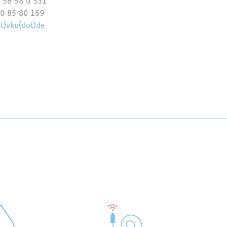
 58 58 0 331
0 85 80 169
at)vku(dot)de