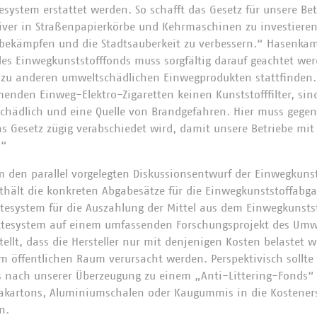
system erstattet werden. So schafft das Gesetz für unsere Bet
iver in Straßenpapierkörbe und Kehrmaschinen zu investiere
zu bekämpfen und die Stadtsauberkeit zu verbessern.“ Hasenkam
des Einwegkunststofffonds muss sorgfältig darauf geachtet wer
u anderen umweltschädlichen Einwegprodukten stattfinden. 
enden Einweg-Elektro-Zigaretten keinen Kunststofffilter, sin
chädlich und eine Quelle von Brandgefahren. Hier muss gegen
s Gesetz zügig verabschiedet wird, damit unsere Betriebe mi
.“
 den parallel vorgelegten Diskussionsentwurf der Einwegkuns
thält die konkreten Abgabesätze für die Einwegkunststoffabg
ktesystem für die Auszahlung der Mittel aus dem Einwegkunsts
ktesystem auf einem umfassenden Forschungsprojekt des Um
stellt, dass die Hersteller nur mit denjenigen Kosten belastet 
im öffentlichen Raum verursacht werden. Perspektivisch sollte
s nach unserer Überzeugung zu einem „Anti-Littering-Fonds“ 
akartons, Aluminiumschalen oder Kaugummis in die Kosteners
n.