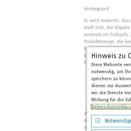
Hintergrund
Es wird erwartet, das
Kraft tritt. Die Abgab
erstmals im Frühjahr 
Produktmenge. Die kon
Kommunen und sonstig
Hinweis zu C
Kommunen erhalten da
Einwegkunststoffprodu
Diese Webseite ver
notwendig, um Ihn
speichern zu könne
dienen zur Auswer
wir die Dienste vo
Wirkung für die Zu
Datenschutzerklär
Der Verband kommunale
kommunalwirtschaftlic
Notwendige
sowie Telekommunikat
Notwendige Co