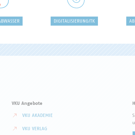
ABWASSER
DIGITALISIERUNG/TK
AB
VKU Angebote
H
VKU AKADEMIE
S
u
VKU VERLAG