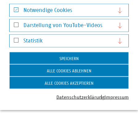
Notwendige Cookies
Notwendige Cookies
Darstellung von YouTube-Videos
Darstellung von YouTube-Videos
Statistik
Statistik
Alexander Hauk
SPEICHERN
Pressesprecher mit Schwerpunkt Energie (Strom,
ALLE COOKIES ABLEHNEN
Stromnetze, Regulierung)
+49 30 58580-208
ALLE COOKIES AKZEPTIEREN
+49 170 8580-208
hauk(at)vku(dot)de
Datenschutzerklärung
Impressum