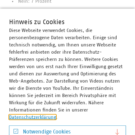
Nein: 7 Prozent
Ist das Entgelt kostendeckend?
Hinweis zu Cookies
Ja: 9 Prozent
Diese Webseite verwendet Cookies, die
Nein: 91 Prozent
personenbezogene Daten verarbeiten. Einige sind
technisch notwendig, um Ihnen unsere Webseite
Funktioniert die Zusammenarbeit mit dem Schulträger
fehlerfrei anbieten oder ihre Datenschutz-
und der Kommune in Bezug auf die Organisation und
Präferenzen speichern zu können. Weitere Cookies
die Durchführung des Schulschwimmens?
werden von uns erst nach Ihrer Einwilligung gesetzt
Funktioniert sehr gut: 32 Prozent
und dienen zur Auswertung und Optimierung des
Web-Angebotes. Zur Darstellung von Videos nutzen
Funktioniert gut: 47 Prozent
wir die Dienste von YouTube. Ihr Einverständnis
Funktioniert: 16 Prozent
können Sie jederzeit im Bereich Privatsphäre mit
Funktioniert, aber ausbaufähig: 4 Prozent
Wirkung für die Zukunft widerrufen. Nähere
Informationen finden Sie in unserer
Funktioniert nicht gut: 2 Prozent
Datenschutzerklärung
.
Funktioniert gar nicht gut: 0 Prozent
Notwendige Cookies
Sehen Sie Verbesserungsbedarf beim Schulschwimmen?