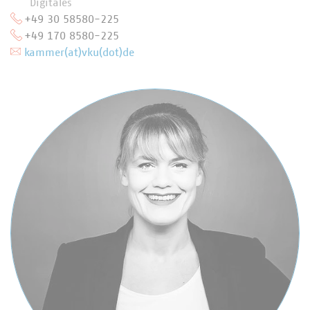
Digitales
+49 30 58580-225
+49 170 8580-225
kammer(at)vku(dot)de