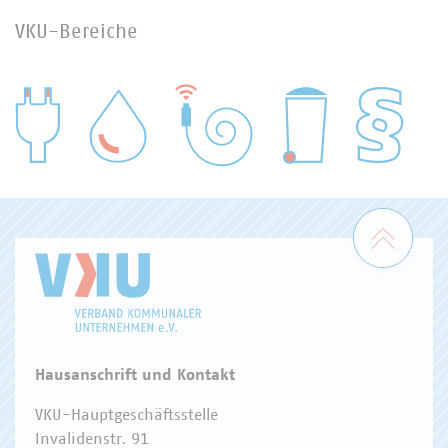
VKU-Bereiche
WASSER/ABWASSER
ENERGIEWIRTSCHAFT
ABFALLWIRTSCHAFT
RECHT
DIGITALISIERUNG/TK
Zum 
Hausanschrift und Kontakt
VKU-Hauptgeschäftsstelle
Invalidenstr. 91