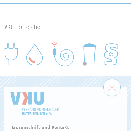
VKU-Bereiche
WASSER/ABWASSER
ENERGIEWIRTSCHAFT
ABFALLWIRTSCHAFT
RECHT
DIGITALISIERUNG/TK
Zum 
Hausanschrift und Kontakt