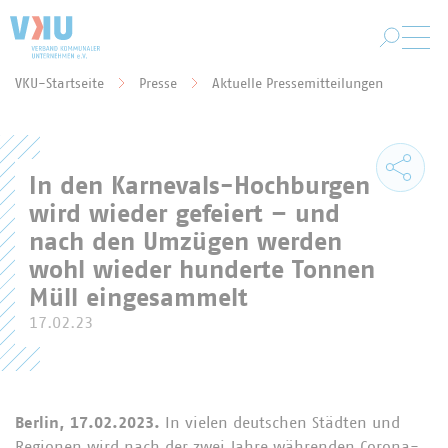
Zum Hauptinhalt springen
VKU-Startseite
Presse
Aktuelle Pressemitteilungen
Sie befinden sich hier:
In den Karnevals-Hochburgen
wird wieder gefeiert – und
nach den Umzügen werden
wohl wieder hunderte Tonnen
Müll eingesammelt
17.02.23
Berlin, 17.02.2023.
In vielen deutschen Städten und
Regionen wird nach der zwei Jahre währenden Corona-