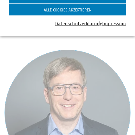
Fachgebietsleiterin Europäische Woche der
ALLE COOKIES AKZEPTIEREN
Abfallvermeidung / Let’s Clean Up Europe
+49 30 58 58 0 331
Datenschutzerklärung
Impressum
+49 170 85 80 169
raack(at)vku(dot)de