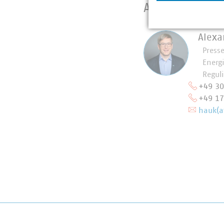
Ansprechpart
Alexa
Press
Energ
Regul
+49 3
+49 1
hauk(a