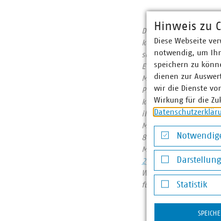
Hinweis zu C
Der Verband kommunale
Diese Webseite ver
kommunalwirtschaftlic
notwendig, um Ihn
sowie Telekommunikat
speichern zu könne
Euro erwirtschaftet u
dienen zur Auswer
Mitgliedsunternehmen 
wir die Dienste vo
Prozent, Gas 60 Proze
Wirkung für die Zu
kommunale Abfallwirts
Datenschutzerklär
ihrer CO2-Emissionen
Mitgliedsunternehmen
Notwendige
822 Millionen Euro. 
Notwendige Co
Mobilfunkunternehmen
Darstellun
2023
Wir halten Deutschlan
Darstellung v
Statistik
für heute und morgen
Statistik
SPEICH