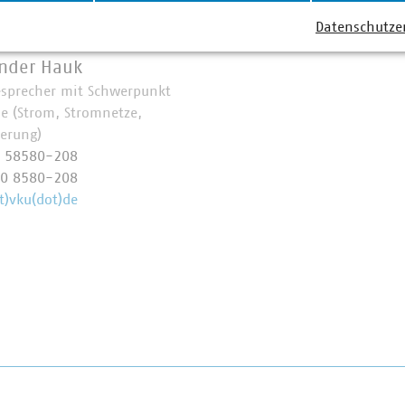
ner
Datenschutze
nder Hauk
esprecher mit Schwerpunkt
ie (Strom, Stromnetze,
ierung)
0 58580-208
70 8580-208
t)vku(dot)de