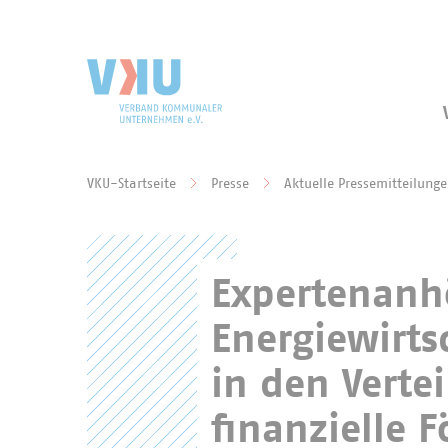
Zum Hauptinhalt springen
Zur Suche springen
VKU-Startseite
Presse
Aktuelle Pressemitteilung
Sie befinden sich hier:
Expertenan
Energiewirts
in den Verte
finanzielle 