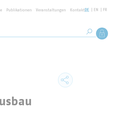
DE
EN
FR
se
Publikationen
Veranstaltungen
Kontakt
Suchbegriff
Als Mitglied anmel
Suche starten
ausbau