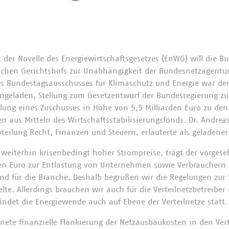
t der Novelle des Energiewirtschaftsgesetzes (EnWG) will die B
schen Gerichtshofs zur Unabhängigkeit der Bundesnetzagentur
s Bundestagsausschusses für Klimaschutz und Energie war d
ngeladen, Stellung zum Gesetzentwurf der Bundesregierung 
elung eines Zuschusses in Höhe von 5,5 Milliarden Euro zu den
n aus Mitteln des Wirtschaftsstabilisierungsfonds. Dr. Andrea
teilung Recht, Finanzen und Steuern, erläuterte als geladener
weiterhin krisenbedingt hoher Strompreise, trägt der vorgese
den Euro zur Entlastung von Unternehmen sowie Verbrauchern
d für die Branche. Deshalb begrüßen wir die Regelungen zur S
te. Allerdings brauchen wir auch für die Verteilnetzbetreiber
findet die Energiewende auch auf Ebene der Verteilnetze statt.
gnete finanzielle Flankierung der Netzausbaukosten in den Ver