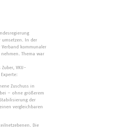
undesregierung
 umsetzen. In der
er Verband kommunaler
zu nehmen. Thema war
s Zuber, VKU-
 Experte:
hene Zuschuss in
 bei – ohne größerem
tabilisierung der
 einen vergleichbaren
teilnetzebenen. Die