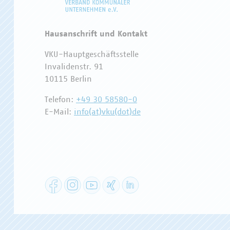
Hausanschrift und Kontakt
VKU-Hauptgeschäftsstelle
Invalidenstr. 91
10115 Berlin
Telefon:
+49 30 58580-0
E-Mail:
info(at)vku(dot)de
Facebook
Instagram
YouTube
XING
LinkedIn