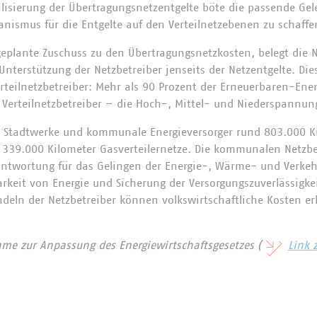
ilisierung der Übertragungsnetzentgelte böte die passende Gel
ismus für die Entgelte auf den Verteilnetzebenen zu schaffe
eplante Zuschuss zu den Übertragungsnetzkosten, belegt die 
 Unterstützung der Netzbetreiber jenseits der Netzentgelte. Die
rteilnetzbetreiber: Mehr als 90 Prozent der Erneuerbaren-Ene
 Verteilnetzbetreiber – die Hoch-, Mittel- und Niederspannun
n Stadtwerke und kommunale Energieversorger rund 803.000 K
 339.000 Kilometer Gasverteilernetze. Die kommunalen Netzbet
rantwortung für das Gelingen der Energie-, Wärme- und Verke
barkeit von Energie und Sicherung der Versorgungszuverlässigke
eln der Netzbetreiber können volkswirtschaftliche Kosten erh
me zur Anpassung des Energiewirtschaftsgesetzes (
Link 