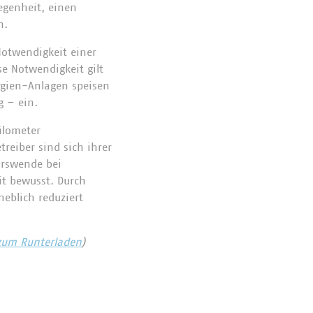
egenheit, einen
n.
Notwendigkeit einer
se Notwendigkeit gilt
rgien-Anlagen speisen
g – ein.
ilometer
reiber sind sich ihrer
hrswende bei
it bewusst. Durch
eblich reduziert
zum Runterladen
)