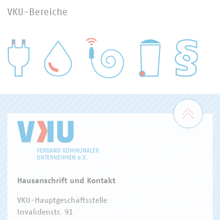
VKU-Bereiche
WASSER/ABWASSER
ENERGIEWIRTSCHAFT
ABFALLWIRTSCHAFT
RECHT
DIGITALISIERUNG/TK
Zum 
Hausanschrift und Kontakt
VKU-Hauptgeschäftsstelle
Invalidenstr. 91