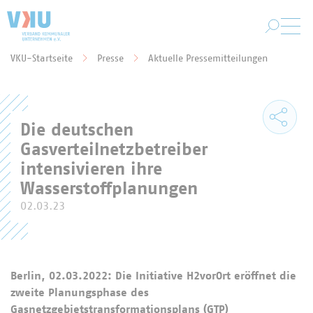
Zum Hauptinhalt springen
VKU-Startseite
Presse
Aktuelle Pressemitteilungen
Sie befinden sich hier:
Die deutschen
Gasverteilnetzbetreiber
intensivieren ihre
Wasserstoffplanungen
02.03.23
Berlin, 02.03.2022: Die Initiative H2vorOrt eröffnet die
zweite Planungsphase des
Gasnetzgebietstransformationsplans (GTP)