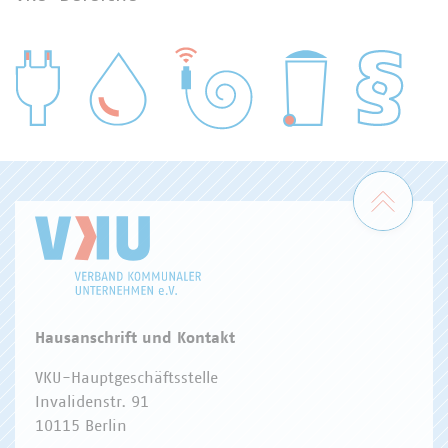
WASSER/ABWASSER
ENERGIEWIRTSCHAFT
ABFALLWIRTSCHAFT
RECHT
DIGITALISIERUNG/TK
Zum 
Hausanschrift und Kontakt
VKU-Hauptgeschäftsstelle
Invalidenstr. 91
10115 Berlin