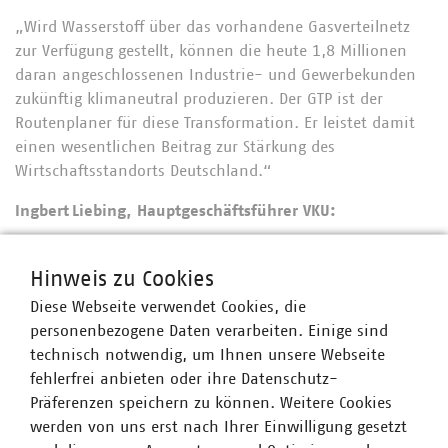
„Wird Wasserstoff über das vorhandene Gasverteilnetz
zur Verfügung gestellt, können die heute 1,8 Millionen
daran angeschlossenen Industrie- und Gewerbekunden
zukünftig klimaneutral produzieren. Der GTP ist der
Routenplaner für diese Transformation. Er leistet damit
einen wesentlichen Beitrag zur Stärkung des
Wirtschaftsstandorts Deutschland.“
Ingbert Liebing, Hauptgeschäftsführer VKU:
„Die Versorgung von Gewerbetrieben und Haushalten mit
Wärme muss auf mehrere starke Schultern verteilt
Hinweis zu Cookies
werden. Wir dürfen uns nicht von einzelnen Systemen
Diese Webseite verwendet Cookies, die
beziehungsweise Energieträgern abhängig machen.
personenbezogene Daten verarbeiten. Einige sind
Wichtige energiewirtschaftliche Studien belegen, dass
technisch notwendig, um Ihnen unsere Webseite
Wasserstoff auch im Rahmen der kommunalen
fehlerfrei anbieten oder ihre Datenschutz-
Wärmeplanung eine relevante Rolle spielen wird. Umso
Präferenzen speichern zu können. Weitere Cookies
wichtiger ist es, dass Kommunen bald mit ihren
werden von uns erst nach Ihrer Einwilligung gesetzt
Wärmeplanungen beginnen. Zu deren Umsetzung können