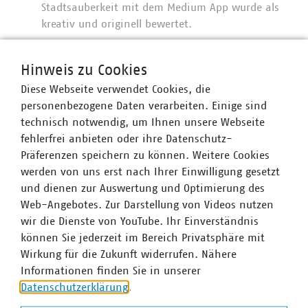
Stadtsauberkeit mit dem Medium App wurde als
kreativ und originell bewertet.
Allen Teilnehmern herzlichen Dank für Ihre
inspirierenden Einsendungen und den Preisträgern
Hinweis zu Cookies
herzlichen Glückwunsch!
Diese Webseite verwendet Cookies, die
personenbezogene Daten verarbeiten. Einige sind
technisch notwendig, um Ihnen unsere Webseite
fehlerfrei anbieten oder ihre Datenschutz-
Präferenzen speichern zu können. Weitere Cookies
Der Verband kommunaler Unternehmen e. V. (VKU)
werden von uns erst nach Ihrer Einwilligung gesetzt
vertritt über 1.500 Stadtwerke und
und dienen zur Auswertung und Optimierung des
kommunalwirtschaftliche Unternehmen in den Bereichen
Web-Angebotes. Zur Darstellung von Videos nutzen
Energie, Wasser/Abwasser, Abfallwirtschaft sowie
wir die Dienste von YouTube. Ihr Einverständnis
Telekommunikation. Mit rund 283.000 Beschäftigten
können Sie jederzeit im Bereich Privatsphäre mit
wurden 2019 Umsatzerlöse von 123 Milliarden Euro
Wirkung für die Zukunft widerrufen. Nähere
erwirtschaftet und mehr als 13 Milliarden Euro investiert.
Informationen finden Sie in unserer
Im Endkundensegment haben die VKU-
Datenschutzerklärung
.
Mitgliedsunternehmen signifikante Marktanteile in
zentralen Ver- und Entsorgungsbereichen: Strom 62