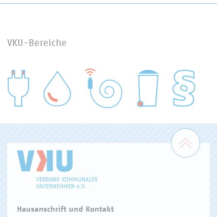
VKU-Bereiche
WASSER/ABWASSER
ENERGIEWIRTSCHAFT
ABFALLWIRTSCHAFT
RECHT
DIGITALISIERUNG/TK
Zum 
Hausanschrift und Kontakt