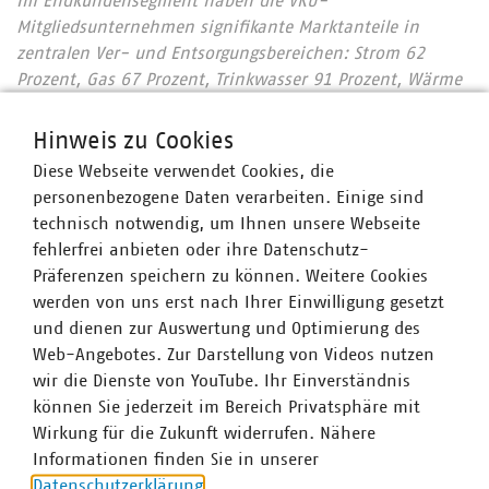
Im Endkundensegment haben die VKU-
Mitgliedsunternehmen signifikante Marktanteile in
zentralen Ver- und Entsorgungsbereichen: Strom 62
Prozent, Gas 67 Prozent, Trinkwasser 91 Prozent, Wärme
79 Prozent, Abwasser 45 Prozent. Sie entsorgen jeden Tag
31.500 Tonnen Abfall und tragen durch getrennte
Hinweis zu Cookies
Sammlung entscheidend dazu bei, dass Deutschland mit
Diese Webseite verwendet Cookies, die
67 Prozent die höchste Recyclingquote in der
personenbezogene Daten verarbeiten. Einige sind
Europäischen Union hat. Immer mehr
technisch notwendig, um Ihnen unsere Webseite
Mitgliedsunternehmen engagieren sich im
fehlerfrei anbieten oder ihre Datenschutz-
Breitbandausbau: 203 Unternehmen investieren pro Jahr
Präferenzen speichern zu können. Weitere Cookies
über 700 Millionen Euro. Beim Breitbandausbau setzen
werden von uns erst nach Ihrer Einwilligung gesetzt
92 Prozent der Unternehmen auf Glasfaser bis
und dienen zur Auswertung und Optimierung des
mindestens ins Gebäude. Wir halten Deutschland am
Web-Angebotes. Zur Darstellung von Videos nutzen
Laufen – klimaneutral, leistungsstark, lebenswert. Unser
wir die Dienste von YouTube. Ihr Einverständnis
Beitrag für heute und morgen: #Daseinsvorsorge. Unsere
können Sie jederzeit im Bereich Privatsphäre mit
Positionen:
2030plus.vku.de.
Wirkung für die Zukunft widerrufen. Nähere
Informationen finden Sie in unserer
Datenschutzerklärung
.