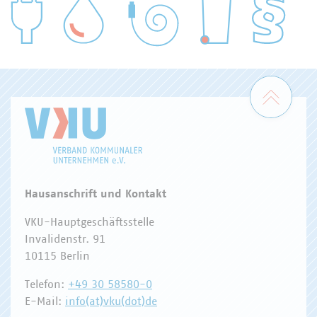
WASSER/ABWASSER
ENERGIEWIRTSCHAFT
ABFALLWIRTSCHAFT
RECHT
DIGITALISIERUNG/TK
Zum 
Hausanschrift und Kontakt
VKU-Hauptgeschäftsstelle
Invalidenstr. 91
10115 Berlin
Telefon:
+49 30 58580-0
E-Mail:
info(at)vku(dot)de