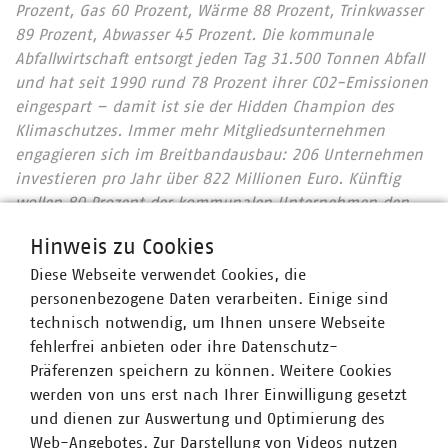
Prozent, Gas 60 Prozent, Wärme 88 Prozent, Trinkwasser
89 Prozent, Abwasser 45 Prozent. Die kommunale
Abfallwirtschaft entsorgt jeden Tag 31.500 Tonnen Abfall
und hat seit 1990 rund 78 Prozent ihrer CO2-Emissionen
eingespart – damit ist sie der Hidden Champion des
Klimaschutzes. Immer mehr Mitgliedsunternehmen
engagieren sich im Breitbandausbau: 206 Unternehmen
investieren pro Jahr über 822 Millionen Euro. Künftig
wollen 80 Prozent der kommunalen Unternehmen den
Mobilfunkunternehmen Anschlüsse für Antennen an ihr
Hinweis zu Cookies
Glasfasernetz anbieten.
Zahlen Daten Fakten 2023
Diese Webseite verwendet Cookies, die
Wir halten Deutschland am Laufen – denn nichts
personenbezogene Daten verarbeiten. Einige sind
geschieht, wenn es nicht vor Ort passiert: Unser Beitrag
technisch notwendig, um Ihnen unsere Webseite
für heute und morgen: #Daseinsvorsorge. Unsere
fehlerfrei anbieten oder ihre Datenschutz-
Positionen:
www.vku.de
Präferenzen speichern zu können. Weitere Cookies
werden von uns erst nach Ihrer Einwilligung gesetzt
und dienen zur Auswertung und Optimierung des
Ansprechpartner
Web-Angebotes. Zur Darstellung von Videos nutzen