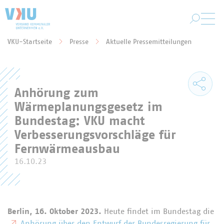
Zum Hauptinhalt springen
VKU-Startseite
Presse
Aktuelle Pressemitteilungen
Sie befinden sich hier:
Anhörung zum
Wärmeplanungsgesetz im
Bundestag: VKU macht
Verbesserungsvorschläge für
Fernwärmeausbau
16.10.23
Berlin, 16. Oktober 2023.
Heute findet im Bundestag die
Anhörung über den Entwurf der Bundesregierung für