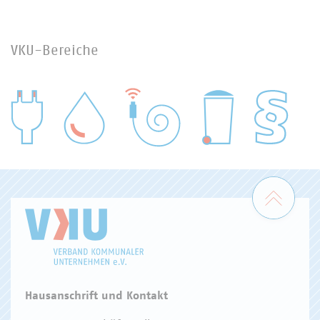
VKU-Bereiche
WASSER/ABWASSER
ENERGIEWIRTSCHAFT
ABFALLWIRTSCHAFT
RECHT
DIGITALISIERUNG/TK
Zum 
Hausanschrift und Kontakt