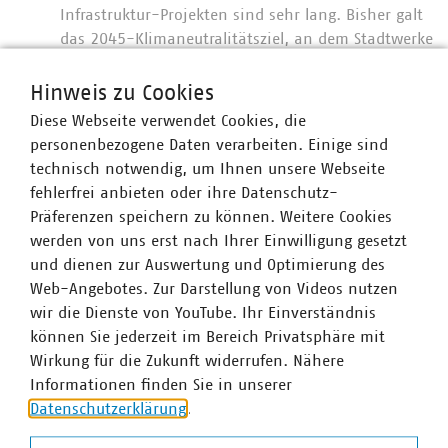
Infrastruktur-Projekten sind sehr lang. Bisher galt
das 2045-Klimaneutralitätsziel, an dem Stadtwerke
ihre Planungen und Investitionen im Rahmen der
Bundesförderung für effiziente Wärmenetze (BEW)
Hinweis zu Cookies
ausgerichtet haben. Nun gibt die Bundesregierung
Diese Webseite verwendet Cookies, die
starre Zwischenziele für 2030 und 2040 vor. Pläne
personenbezogene Daten verarbeiten. Einige sind
und Investitionen, mit denen diese Zwischenziele
technisch notwendig, um Ihnen unsere Webseite
erst später erreicht werden, wären damit nichtig.
fehlerfrei anbieten oder ihre Datenschutz-
Investitionsstopps wären die Folge. Richtig sind
Präferenzen speichern zu können. Weitere Cookies
die Fristverlängerungen. Sie gelten für Fernwärme,
werden von uns erst nach Ihrer Einwilligung gesetzt
die sich zu 70 Prozent aus KWK speist - allerdings
und dienen zur Auswertung und Optimierung des
nur für fossile KWK. Sinnvoll wäre, wenn die
Web-Angebotes. Zur Darstellung von Videos nutzen
Abgeordnete diese Regel entschärfen und sie auf
wir die Dienste von YouTube. Ihr Einverständnis
hocheffiziente KWK-Anlagen beziehen, die einen
können Sie jederzeit im Bereich Privatsphäre mit
Mix aus fossiler und erneuerbarer Wärme erzeugen.
Wirkung für die Zukunft widerrufen. Nähere
Allein Effizienz sollte entscheidend sein.
Informationen finden Sie in unserer
Pläne für neue Wärmenetze nicht durchkreuzen.
Datenschutzerklärung
.
Nach dem Entwurf der Bundesregierung sollen neue