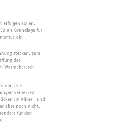
 erfolgen sollen,
EU als Grundlage für
nismus als
anung stecken, zum
affung des
 im Wärmebereich
ehmen ihre
gungen verbessert
slücken im Klima- und
er aber noch nicht.
sondere für den
g.