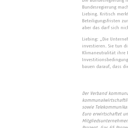
Die Bundesregierung 
Bundesregierung macht
Liebing. Kritisch mer
Beteiligungsfristen zu
aber das darf sich nic
Liebing: „Die Unterne
investieren. Sie tun d
Klimaneutralität ihre 
Investitionsbedingun
bauen darauf, dass d
Der Verband kommunale
kommunalwirtschaftlic
sowie Telekommunikat
Euro erwirtschaftet u
Mitgliedsunternehmen 
Prozent, Gas 65 Proze