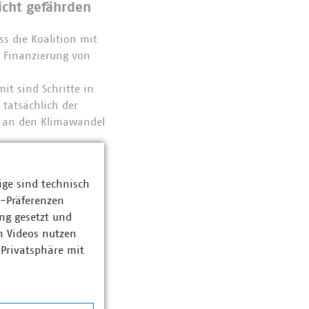
icht gefährden
s die Koalition mit
r Finanzierung von
it sind Schritte in
tatsächlich der
ft an den Klimawandel
ne ein neues
z. Der VKU warnt
ige sind technisch
 Auch bei der
z-Präferenzen
entlichen
ng gesetzt und
ntlichen
n Videos nutzen
 Privatsphäre mit