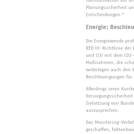
Transformation vor Or
Planungssicherheit un
Entscheidungen.“
Energie: Beschle
Die Energiewende prof
RED III-Richtlinie de
und CCU mit dem CO2-S
Maßnahmen, die schon
widerlegen auch den V
Beschleunigungen für 
Allerdings seien Kurs
Versorgungssicherheit 
Zielsetzung von Bunde
auszusprechen.
Das Monitoring-Verfa
geschaffen, faktenbas