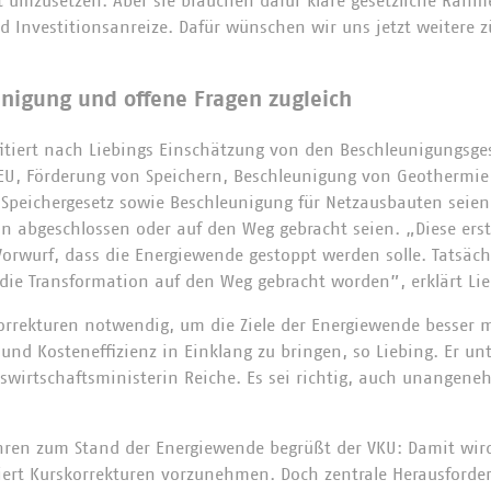
t umzusetzen. Aber sie brauchen dafür klare gesetzliche Rah
d Investitionsanreize. Dafür wünschen wir uns jetzt weitere z
unigung und offene Fragen zugleich
itiert nach Liebings Einschätzung von den Beschleunigungsg
r EU, Förderung von Speichern, Beschleunigung von Geothermie
peichergesetz sowie Beschleunigung für Netzausbauten seien
 abgeschlossen oder auf den Weg gebracht seien. „Diese e
orwurf, dass die Energiewende gestoppt werden solle. Tatsäch
die Transformation auf den Weg gebracht worden”, erklärt Lie
korrekturen notwendig, um die Ziele der Energiewende besser 
und Kosteneffizienz in Einklang zu bringen, so Liebing. Er unt
swirtschaftsministerin Reiche. Es sei richtig, auch unangen
hren zum Stand der Energiewende begrüßt der VKU: Damit wir
iert Kurskorrekturen vorzunehmen. Doch zentrale Herausford