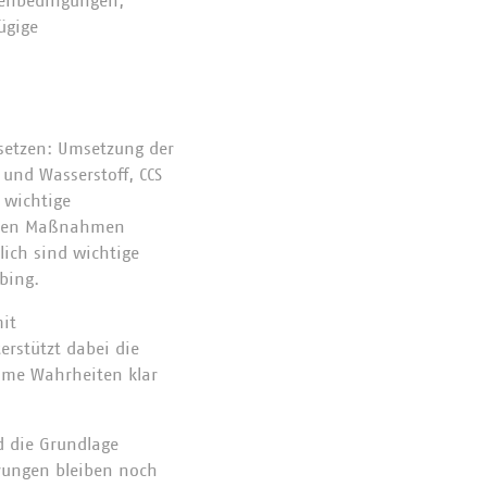
menbedingungen,
ügige
esetzen: Umsetzung der
 und Wasserstoff, CCS
 wichtige
rsten Maßnahmen
lich sind wichtige
bing.
mit
erstützt dabei die
ehme Wahrheiten klar
d die Grundlage
erungen bleiben noch