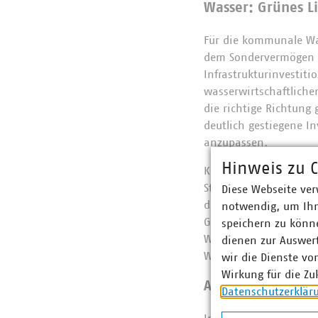
Wasser: Grünes L
Für die kommunale Was
dem Sondervermögen In
Infrastrukturinvesti
wasserwirtschaftlichen
die richtige Richtung
deutlich gestiegene I
anzupassen.
Hinweis zu C
Kritisch sieht der VK
Steuerungsinstrument
Diese Webseite ver
deshalb vor einem neu
notwendig, um Ihn
Geothermie und Wasser
speichern zu könne
Wasserversorgung. Lie
dienen zur Auswer
Wasserversorgung mus
wir die Dienste vo
Wirkung für die Zu
Abfallwirtschaft:
Datenschutzerklär