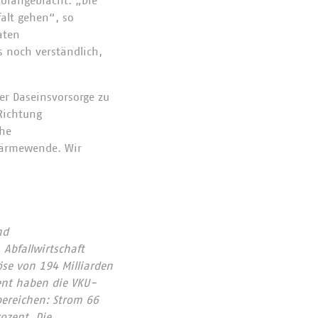
orangebracht. „Die
alt gehen“, so
aten
s noch verständlich,
er Daseinsvorsorge zu
 Richtung
che
Wärmewende. Wir
nd
Abfallwirtschaft
se von 194 Milliarden
ent haben die VKU-
bereichen: Strom 66
ozent. Die