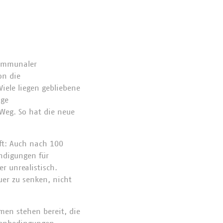
kommunaler
on die
Viele liegen gebliebene
ige
Weg. So hat die neue
ft: Auch nach 100
ündigungen für
r unrealistisch.
uer zu senken, nicht
en stehen bereit, die