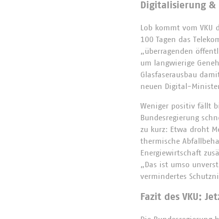
Digitalisierung &
Lob kommt vom VKU daf
100 Tagen das Teleko
„überragenden öffentl
um langwierige Genehm
Glasfaserausbau damit 
neuen Digital-Ministe
Weniger positiv fällt 
Bundesregierung schne
zu kurz: Etwa droht M
thermische Abfallbeh
Energiewirtschaft zus
„Das ist umso unverst
vermindertes Schutzniv
Fazit des VKU: Je