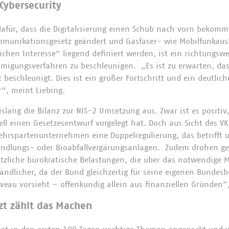
 Cybersecurity
ür, dass die Digitalisierung einen Schub nach vorn bekommt
mmunikationsgesetz geändert und Gasfaser- wie Mobilfunkaus
ichen Interesse“ liegend definiert werden, ist ein richtungsw
igungsverfahren zu beschleunigen. „Es ist zu erwarten, das
beschleunigt. Dies ist ein großer Fortschritt und ein deutlich
r“, meint Liebing.
bislang die Bilanz zur NIS-2 Umsetzung aus. Zwar ist es positiv
ll einen Gesetzesentwurf vorgelegt hat. Doch aus Sicht des VKU
ehrspartenunternehmen eine Doppelregulierung, das betrifft
andlungs- oder Bioabfallvergärungsanlagen. Zudem drohen ge
ätzliche bürokratische Belastungen, die über das notwendige
ändlicher, da der Bund gleichzeitig für seine eigenen Bundes
eau vorsieht – offenkundig allein aus finanziellen Gründen”, 
tzt zählt das Machen