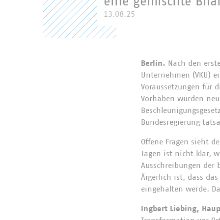
eine gemischte Bila
13.08.25
Berlin.
Nach den erst
Unternehmen (VKU) ein
Voraussetzungen für di
Vorhaben wurden neu 
Beschleunigungsgesetz
Bundesregierung tats
Offene Fragen sieht d
Tagen ist nicht klar,
Ausschreibungen der b
Ärgerlich ist, dass da
eingehalten werde. Da
Ingbert Liebing, Hau