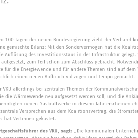
nz:
en 100 Tagen der neuen Bundesregierung zieht der Verband 
e gemischte Bilanz: Mit den Sondervermögen hat die Koaliti
e Auflösung des Investitionsstaus in der Infrastruktur gelegt. 
aufgesetzt, zum Teil schon zum Abschluss gebracht. Notwend
e für die Energiewende und für andere Themen sind auf dem 
ächlich einen neuen Aufbruch vollzogen und Tempo gemacht.
er VKU allerdings bei zentralen Themen der Kommunalwirtscha
 wie die Wärmewende neu aufgesetzt werden soll, und die Ank
enötigten neuen Gaskraftwerke in diesem Jahr erscheinen ehe
s zentrale Versprechen aus dem Koalitionsvertrag, die Stromste
s hat Vertrauen gekostet.
ptgeschäftsführer des VKU, sagt:
„Die kommunalen Unternehm