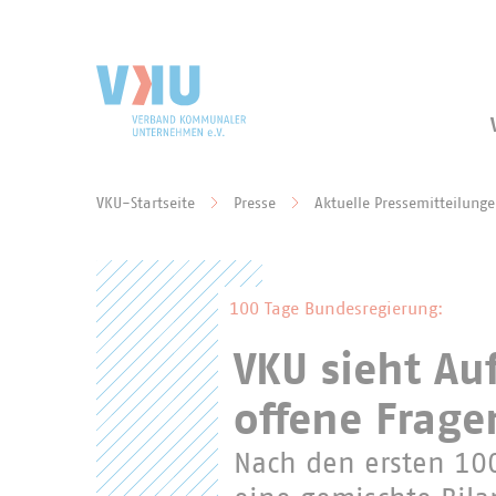
Zum Hauptinhalt springen
Zur Suche springen
VKU-Startseite
Presse
Aktuelle Pressemitteilung
Sie befinden sich hier:
100 Tage Bundesregierung:
VKU sieht Au
offene Frage
Nach den ersten 10