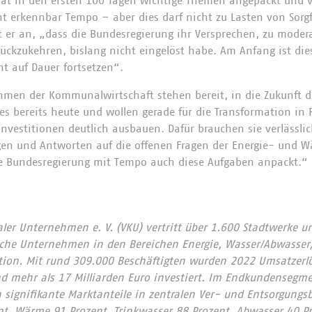
hat in den ersten 100 Tagen wichtige Themen angepackt und v
 erkennbar Tempo – aber dies darf nicht zu Lasten von Sorgf
kt er an, „dass die Bundesregierung ihr Versprechen, zu moder
rückzukehren, bislang nicht eingelöst habe. Am Anfang ist die
ht auf Dauer fortsetzen“.
hmen der Kommunalwirtschaft stehen bereit, in die Zukunft d
ies bereits heute und wollen gerade für die Transformation in
Investitionen deutlich ausbauen. Dafür brauchen sie verlässli
gen und Antworten auf die offenen Fragen der Energie- und 
ie Bundesregierung mit Tempo auch diese Aufgaben anpackt.“
r Unternehmen e. V. (VKU) vertritt über 1.600 Stadtwerke u
he Unternehmen in den Bereichen Energie, Wasser/Abwasser, 
ion. Mit rund 309.000 Beschäftigten wurden 2022 Umsatzerlö
nd mehr als 17 Milliarden Euro investiert. Im Endkundensegm
signifikante Marktanteile in zentralen Ver- und Entsorgungs
nt, Wärme 91 Prozent, Trinkwasser 88 Prozent, Abwasser 40 Pr