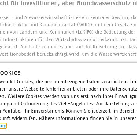
icht für Investitionen, aber Grundwasserschutz n
ser- und Abwasserwirtschaft ist es ein zentraler Gewinn, das
frastruktur und Klimaneutralität (SVIKG) und dem Gesetz zu
tionen von Ländern und Kommunen (LuKIFG) die Bedeutung der
 Infrastrukturen für den Wirtschaftsstandort erkannt hat. Dam
 gemacht. Am Ende kommt es aber auf die Umsetzung an, dass 
nvestitionsbedarf berücksichtigt wird, um die Wasserwirtscha
ookies
U, dass die Stoffstrombilanzverordnung aufgehoben wurde, oh
 fürs Düngen vorzulegen. Das gefährdet den Grundwasserschut
wendet Cookies, die personenbezogene Daten verarbeiten. Ein
en Vertragsverletzungsverfahren wegen zu hoher Nitratwerte.
en unsere Webseite fehlerfrei anbieten oder ihre Datenschut
stoffnutzung fordert der VKU klare Regeln zum Schutz der öff
n. Weitere Cookies werden von uns erst nach Ihrer Einwilligu
bing: „Wasser ist keine Verfügungsmasse. Der Vorrang der öffe
tung und Optimierung des Web-Angebotes. Zur Darstellung vo
s gesetzlich abgesichert werden – ohne Wenn und Aber.“
n YouTube. Ihr Einverständnis können Sie jederzeit im Bereich
kunft widerrufen. Nähere Informationen finden Sie in unserer
 Fortschritte mit Nachbesserungsbedarf
ung
.