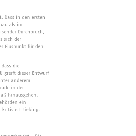
. Dass in den ersten
bau als im
eisender Durchbruch,
s sich der
er Pluspunkt für den
, dass die
 greift dieser Entwurf
 unter anderem
rade in der
 Maß hinausgehen.
behörden ein
kritisiert Liebing.