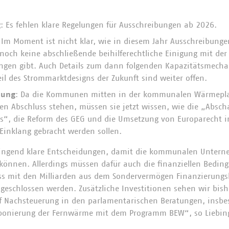
g
: Es fehlen klare Regelungen für Ausschreibungen ab 2026.
 Im Moment ist nicht klar, wie in diesem Jahr Ausschreibungen
noch keine abschließende beihilferechtliche Einigung mit der 
ngen gibt. Auch Details zum dann folgenden Kapazitätsmecha
il des Strommarktdesigns der Zukunft sind weiter offen.
nung
: Da die Kommunen mitten in der kommunalen Wärmepl
eren Abschluss stehen, müssen sie jetzt wissen, wie die „Absch
es“, die Reform des GEG und die Umsetzung von Europarecht
Einklang gebracht werden sollen.
ringend klare Entscheidungen, damit die kommunalen Untern
 können. Allerdings müssen dafür auch die finanziellen Bedin
ass mit den Milliarden aus dem Sondervermögen Finanzierung
geschlossen werden. Zusätzliche Investitionen sehen wir bish
f Nachsteuerung in den parlamentarischen Beratungen, insbe
bonierung der Fernwärme mit dem Programm BEW“, so Liebin