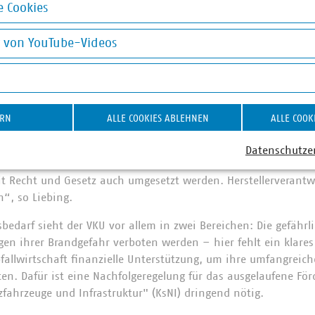
hat die Bundesregierung ebenfalls erste wichtige Schritte unte
 Cookies
des VKU wurden aufgegriffen:
okies
g von YouTube-Videos
atteriegesetzes werden klare Zuständigkeiten für die Sammlun
on YouTube-Videos
nklusive der E-Bike-Batterien) geschaffen – positiv ist, dass
klich nicht für Batterien aus gewerblichen Herkunftsbereiche
es Fortschritte: Die systematische separate Erfassung der Gerä
ertstoffhofpersonal erhöht die Sicherheit und Effizienz in d
ERN
ALLE COOKIES ABLEHNEN
ALLE COOK
unststofffonds stärkt die Herstellerverantwortung und sorgt fü
en, doch bei dessen Start hakt es weiterhin: Registrierung
Datenschutze
nktionieren, damit das System seine Wirkung entfalten kann
t Recht und Gesetz auch umgesetzt werden. Herstellerverantw
“, so Liebing.
edarf sieht der VKU vor allem in zwei Bereichen: Die gefähr
en ihrer Brandgefahr verboten werden – hier fehlt ein klares 
allwirtschaft finanzielle Unterstützung, um ihre umfangreich
en. Dafür ist eine Nachfolgeregelung für das ausgelaufene F
ahrzeuge und Infrastruktur" (KsNI) dringend nötig.