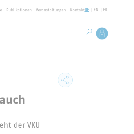
DE
EN
FR
se
Publikationen
Veranstaltungen
Kontakt
Suchbegriff
Als Mitglied anmel
Suche starten
 auch
eht der VKU