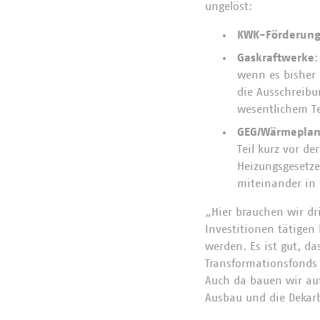
ungelöst:
KWK-Förderun
Gaskraftwerke
:
wenn es bisher 
die Ausschreibu
wesentlichem Te
GEG/Wärmepla
Teil kurz vor d
Heizungsgesetz
miteinander in 
„Hier brauchen wir d
Investitionen tätigen
werden. Es ist gut, d
Transformationsfonds 
Auch da bauen wir au
Ausbau und die Dekar