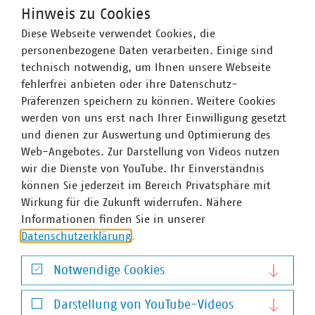
und Bürger setzen gemeinsam
Hinweis zu Cookies
Energieprojekte um
Diese Webseite verwendet Cookies, die
personenbezogene Daten verarbeiten. Einige sind
VKU-Studie „Umsetzungsmodell für
technisch notwendig, um Ihnen unsere Webseite
Artikel 7 der EU-
fehlerfrei anbieten oder ihre Datenschutz-
Energieeffizienzrichtlinie“
Präferenzen speichern zu können. Weitere Cookies
werden von uns erst nach Ihrer Einwilligung gesetzt
und dienen zur Auswertung und Optimierung des
Web-Angebotes. Zur Darstellung von Videos nutzen
wir die Dienste von YouTube. Ihr Einverständnis
können Sie jederzeit im Bereich Privatsphäre mit
Wirkung für die Zukunft widerrufen. Nähere
Informationen finden Sie in unserer
Datenschutzerklärung
.
VKU-Bereiche
Notwendige Cookies
Notwendige Cookies
Darstellung von YouTube-Videos