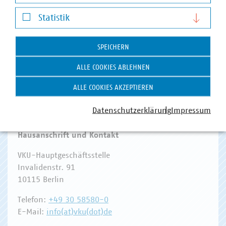
Darstellung von YouTube-Videos
Statistik
Statistik
WASSER/ABWASSER
ENERGIEWIRTSCHAFT
ABFALLWIRTSCHAFT
RECHT
DIGITALISIERUNG/TK
SPEICHERN
Zum 
ALLE COOKIES ABLEHNEN
ALLE COOKIES AKZEPTIEREN
Datenschutzerklärung
Impressum
Hausanschrift und Kontakt
VKU-Hauptgeschäftsstelle
Invalidenstr. 91
10115 Berlin
Telefon:
+49 30 58580-0
E-Mail:
info(at)vku(dot)de