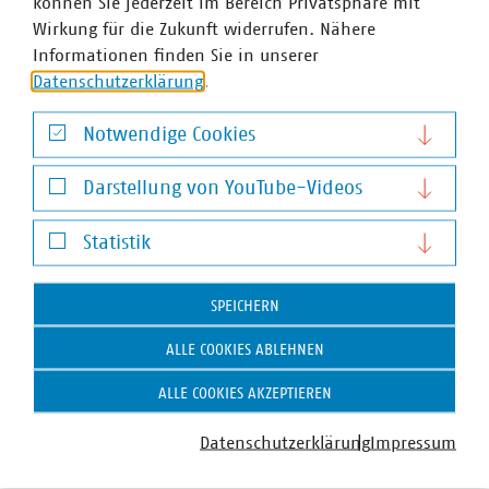
können Sie jederzeit im Bereich Privatsphäre mit
Wirkung für die Zukunft widerrufen. Nähere
Merkblatt Serie Direktvermarktung 2017
Informationen finden Sie in unserer
518KB)
Datenschutzerklärung
.
Notwendige Cookies
Notwendige Cookies
Darstellung von YouTube-Videos
Darstellung von YouTube-Videos
Statistik
Statistik
SPEICHERN
VKU-Bereiche
ALLE COOKIES ABLEHNEN
ALLE COOKIES AKZEPTIEREN
Datenschutzerklärung
Impressum
WASSER/ABWASSER
ENERGIEWIRTSCHAFT
ABFALLWIRTSCHAFT
RECHT
DIGITALISIERUNG/TK