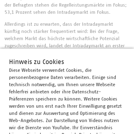
der Befragten stehen die Regelleistungsmärkte im Fokus;
53,1 Prozent sehen den Intradaymarkt im Fokus.
Allerdings ist zu erwarten, dass der Intradaymarkt
künftig noch stärker frequentiert wird: Bei der Frage,
welchem Markt das höchste wirtschaftliche Potenzial
zugeschreiben wird, landet der Intradaymarkt an erster
Stelle.
Hinweis zu Cookies
Die mit Abstand größte Motivation für die
Diese Webseite verwendet Cookies, die
Flexibilitätsmvermarktung ist das Erzielen von
personenbezogene Daten verarbeiten. Einige sind
Zusatzerlösen als Energiedienstleister, gut jeder Dritte
technisch notwendig, um Ihnen unsere Webseite
sieht allerdings auch das Sammeln von Erfahrungen in
fehlerfrei anbieten oder ihre Datenschutz-
Pilotprojekten als wichtige Motivation.
Präferenzen speichern zu können. Weitere Cookies
werden von uns erst nach Ihrer Einwilligung gesetzt
und dienen zur Auswertung und Optimierung des
Merkblatt Serie Direktvermarktung 2016
Web-Angebotes. Zur Darstellung von Videos nutzen
(521KB)
wir die Dienste von YouTube. Ihr Einverständnis