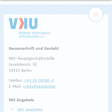
Zum 
Hausanschrift und Kontakt
VKU-Hauptgeschäftsstelle
Invalidenstr. 91
10115 Berlin
Telefon:
+49 30 58580-0
E-Mail:
info(at)vku(dot)de
VKU Angebote
VKU AKADEMIE