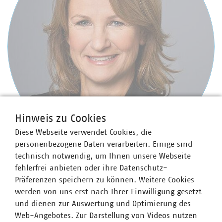
Hinweis zu Cookies
Diese Webseite verwendet Cookies, die
personenbezogene Daten verarbeiten. Einige sind
technisch notwendig, um Ihnen unsere Webseite
Sabine Jaacks
fehlerfrei anbieten oder ihre Datenschutz-
Bereichsleiterin Energieeffizienz, Energievertrieb und
Präferenzen speichern zu können. Weitere Cookies
Energiehandel
werden von uns erst nach Ihrer Einwilligung gesetzt
+49 30 58580-180
und dienen zur Auswertung und Optimierung des
jaacks(at)vku(dot)de
Web-Angebotes. Zur Darstellung von Videos nutzen