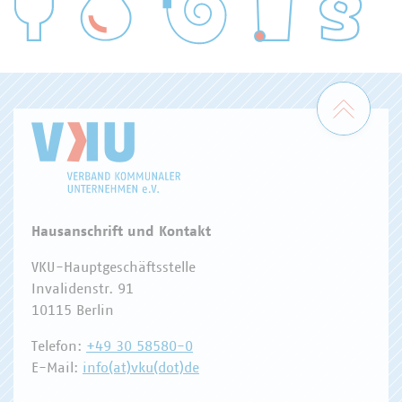
WASSER/ABWASSER
ENERGIEWIRTSCHAFT
ABFALLWIRTSCHAFT
RECHT
DIGITALISIERUNG/TK
Zum 
Hausanschrift und Kontakt
VKU-Hauptgeschäftsstelle
Invalidenstr. 91
10115 Berlin
Telefon:
+49 30 58580-0
E-Mail:
info(at)vku(dot)de