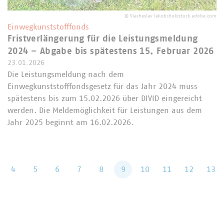
©
Viacheslav Iakobchuk/stock.adobe.com
Einwegkunststofffonds
Fristverlängerung für die Leistungsmeldung
2024 – Abgabe bis spätestens 15. Februar 2026
23.01.2026
Die Leistungsmeldung nach dem
Einwegkunststofffondsgesetz für das Jahr 2024 muss
spätestens bis zum 15.02.2026 über DIVID eingereicht
werden. Die Meldemöglichkeit für Leistungen aus dem
Jahr 2025 beginnt am 16.02.2026.
k
4
5
6
7
8
9
10
11
12
13