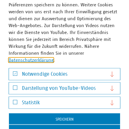
Präferenzen speichern zu können. Weitere Cookies
werden von uns erst nach Ihrer Einwilligung gesetzt
und dienen zur Auswertung und Optimierung des
©
Maria Fuchs/stock.adobe.com
Web-Angebotes. Zur Darstellung von Videos nutzen
Energie- und Stromsteuer
wir die Dienste von YouTube. Ihr Einverständnis
Umfangreiche Änderungen des Energie- und
können Sie jederzeit im Bereich Privatsphäre mit
Stromsteuergesetzes seit 01.01.2026 in Kraft
Wirkung für die Zukunft widerrufen. Nähere
26.01.2026
Informationen finden Sie in unserer
Zum 01.01.2026 sind neue Regelungen im Energie- und
Datenschutzerklärung
.
Stromsteuergesetz in Kraft getreten. Neben
Vereinfachungen in Bezug auf die Steuerentstehung bei
Notwendige Cookies
der E-Mobilität und Batteriespeichern sieht das Gesetz
Notwendige Cookies
neue Pflichten für Versorger vor. Die…
Darstellung von YouTube-Videos
Darstellung von YouTube-Videos
Statistik
Statistik
SPEICHERN