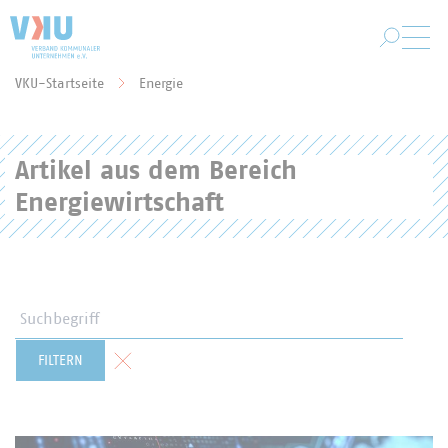
Zum Hauptinhalt springen
VKU-Startseite
Energie
Sie befinden sich hier:
Artikel aus dem Bereich
Energiewirtschaft
Suchbegriff
Formular zurücksetzen
FILTERN