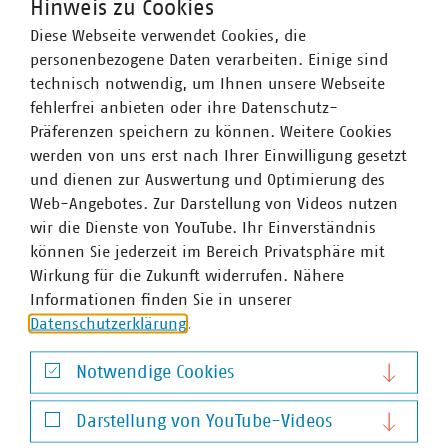
Hinweis zu Cookies
Diese Webseite verwendet Cookies, die
personenbezogene Daten verarbeiten. Einige sind
technisch notwendig, um Ihnen unsere Webseite
fehlerfrei anbieten oder ihre Datenschutz-
Präferenzen speichern zu können. Weitere Cookies
werden von uns erst nach Ihrer Einwilligung gesetzt
und dienen zur Auswertung und Optimierung des
©
Maximilian Forster, VKU e.V
Web-Angebotes. Zur Darstellung von Videos nutzen
Mit Klimagasbilanzen zur nachhaltigen
wir die Dienste von YouTube. Ihr Einverständnis
Berichterstattung: Bericht zur Arbeitsgruppe
können Sie jederzeit im Bereich Privatsphäre mit
Klimagasbilanzierung
Wirkung für die Zukunft widerrufen. Nähere
10.06.2025
Informationen finden Sie in unserer
2023 gründete die VKU-Landesgruppe Küstenländer die
Datenschutzerklärung
.
AG „Klimagasbilanzierung“ mit dem Ziel, eine praxisnahe
Handlungsempfehlung zur Klimagasbilanzierung für die
Notwendige Cookies
kommunale Abfallwirtschaft zu erstellen. Diese wurde
Notwendige Cookies
nun veröffentlicht.
Darstellung von YouTube-Videos