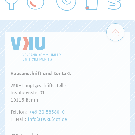
WASSER/ABWASSER
ENERGIEWIRTSCHAFT
ABFALLWIRTSCHAFT
RECHT
DIGITALISIERUNG/TK
Zum 
Hausanschrift und Kontakt
VKU-Hauptgeschäftsstelle
Invalidenstr. 91
10115 Berlin
Telefon:
+49 30 58580-0
E-Mail:
info(at)vku(dot)de