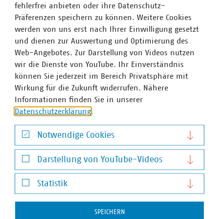
fehlerfrei anbieten oder ihre Datenschutz-
Präferenzen speichern zu können. Weitere Cookies
werden von uns erst nach Ihrer Einwilligung gesetzt
und dienen zur Auswertung und Optimierung des
Web-Angebotes. Zur Darstellung von Videos nutzen
wir die Dienste von YouTube. Ihr Einverständnis
können Sie jederzeit im Bereich Privatsphäre mit
Wirkung für die Zukunft widerrufen. Nähere
Informationen finden Sie in unserer
Datenschutzerklärung
.
©
Siarhei/Stock.Adobe.com
Notwendige Cookies
Digitaler Infotag
ChatGPT und KI für die Abfallwirtschaft
Notwendige Cookies
Darstellung von YouTube-Videos
05.04.2023
Der Hype um Künstliche Intelligenz (KI) ist ungebrochen
Darstellung von YouTube-Videos
und hat mit dem Launch von ChatGPT noch einmal
Statistik
ungeahnte Dimensionen angenommen. Auch im Bereich
Statistik
Abfallwirtschaft und Stadtsauberkeit nimmt das Thema
SPEICHERN
Künstliche Intelligenz noch mehr an Fahrt…