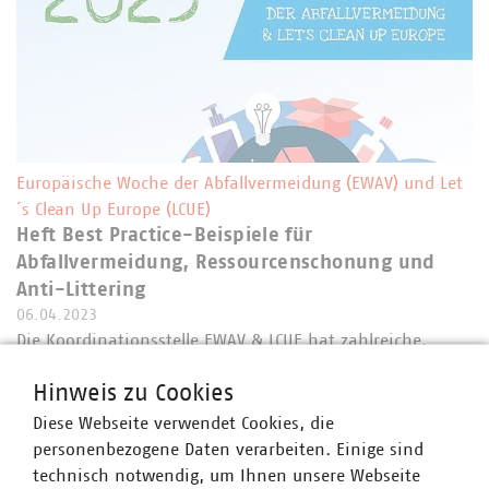
Europäische Woche der Abfallvermeidung (EWAV) und Let
´s Clean Up Europe (LCUE)
Heft Best Practice-Beispiele für
Abfallvermeidung, Ressourcenschonung und
Anti-Littering
06.04.2023
Die Koordinationsstelle EWAV & LCUE hat zahlreiche,
wegweisende Best Practice-Beispiele zu den Themen
Hinweis zu Cookies
Abfallvermeidung und Anti-Littering eingesammelt. Vor
allem werden die Aktionen der Akteur*innen der EWAV
Diese Webseite verwendet Cookies, die
und von LCUE vorgestellt. Hinter diesen…
personenbezogene Daten verarbeiten. Einige sind
technisch notwendig, um Ihnen unsere Webseite