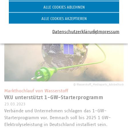
ALLE COOKIES ABLEHNEN
ALLE COOKIES AKZEPTIEREN
Datenschutzerklärung
Impressum
©
Wasserstoff_Mediaparts_AdobeStock
Markthochlauf von Wasserstoff
VKU unterstützt 1-GW-Starterprogramm
23.03.2023
Verbände und Unternehmen schlagen das 1-GW-
Starterprogramm vor. Demnach soll bis 2025 1 GW-
Elektrolyseleistung in Deutschland installiert sein.