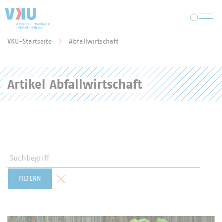
Zum Hauptinhalt springen
VKU-Startseite
Abfallwirtschaft
Sie befinden sich hier:
Artikel Abfallwirtschaft
Suchbegriff
Formular zurücksetzen
FILTERN