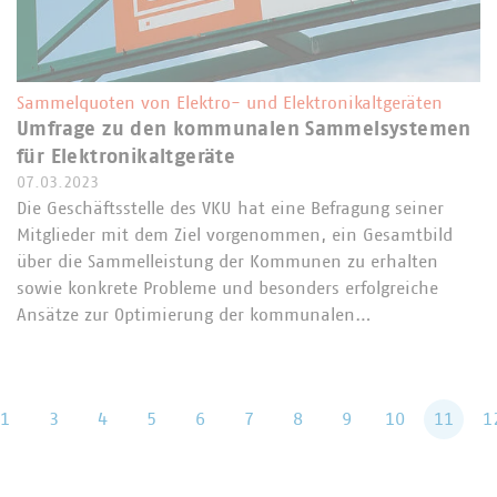
Sammelquoten von Elektro- und Elektronikaltgeräten
Umfrage zu den kommunalen Sammelsystemen
für Elektronikaltgeräte
07.03.2023
Die Geschäftsstelle des VKU hat eine Befragung seiner
Mitglieder mit dem Ziel vorgenommen, ein Gesamtbild
über die Sammelleistung der Kommunen zu erhalten
sowie konkrete Probleme und besonders erfolgreiche
Ansätze zur Optimierung der kommunalen…
rück
1
3
4
5
6
7
8
9
10
11
1