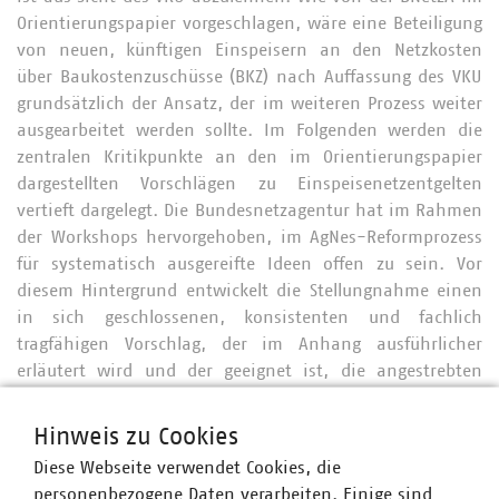
Orientierungspapier vorgeschlagen, wäre eine Beteiligung
von neuen, künftigen Einspeisern an den Netzkosten
über Baukostenzuschüsse (BKZ) nach Auffassung des VKU
grundsätzlich der Ansatz, der im weiteren Prozess weiter
ausgearbeitet werden sollte. Im Folgenden werden die
zentralen Kritikpunkte an den im Orientierungspapier
dargestellten Vorschlägen zu Einspeisenetzentgelten
vertieft dargelegt. Die Bundesnetzagentur hat im Rahmen
der Workshops hervorgehoben, im AgNes-Reformprozess
für systematisch ausgereifte Ideen offen zu sein. Vor
diesem Hintergrund entwickelt die Stellungnahme einen
in sich geschlossenen, konsistenten und fachlich
tragfähigen Vorschlag, der im Anhang ausführlicher
erläutert wird und der geeignet ist, die angestrebten
Reformziele effektiv zu erreichen und die AgNes-Reform
in zentralen Punkten entscheidend voranzubringen. Das
Hinweis zu Cookies
unter dem Arbeitstitel „Netzentlastungsentgelt (NEE)“
Diese Webseite verwendet Cookies, die
ausgearbeitete Modell stellt eine klar strukturierte,
personenbezogene Daten verarbeiten. Einige sind