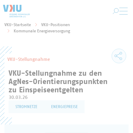
Zum Hauptinhalt springen
VKU-Startseite
VKU-Positionen
Sie befinden sich hier:
Kommunale Energieversorgung
VKU-Stellungnahme
VKU-Stellungnahme zu den
AgNes-Orientierungspunkten
zu Einspeiseentgelten
30.03.26
STROMNETZE
ENERGIEPREISE