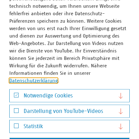
einfach umsetzbare und leistungsorientierte
technisch notwendig, um Ihnen unsere Webseite
Anreizkomponente für Einspeiser bereit. Es fördert
fehlerfrei anbieten oder ihre Datenschutz-
netzdienliches Verhalten von Einspeisern wirksam und
Präferenzen speichern zu können. Weitere Cookies
ermöglicht zugleich eine ihrer Systementlastung
werden von uns erst nach Ihrer Einwilligung gesetzt
angemessene Honorierung.
und dienen zur Auswertung und Optimierung des
Web-Angebotes. Zur Darstellung von Videos nutzen
wir die Dienste von YouTube. Ihr Einverständnis
Ansprechpartner
können Sie jederzeit im Bereich Privatsphäre mit
Wirkung für die Zukunft widerrufen. Nähere
Informationen finden Sie in unserer
Datenschutzerklärung
.
Notwendige Cookies
Notwendige Cookies
Darstellung von YouTube-Videos
Darstellung von YouTube-Videos
Statistik
Statistik