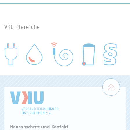
VKU-Bereiche
WASSER/ABWASSER
ENERGIEWIRTSCHAFT
ABFALLWIRTSCHAFT
RECHT
DIGITALISIERUNG/TK
Zum 
Hausanschrift und Kontakt