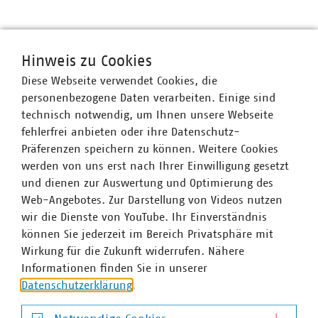
VKU-Bereiche
Hinweis zu Cookies
Diese Webseite verwendet Cookies, die
personenbezogene Daten verarbeiten. Einige sind
technisch notwendig, um Ihnen unsere Webseite
fehlerfrei anbieten oder ihre Datenschutz-
WASSER/ABWASSER
ENERGIEWIRTSCHAFT
ABFALLWIRTSCHAFT
RECHT
DIGITALISIERUNG/TK
Präferenzen speichern zu können. Weitere Cookies
werden von uns erst nach Ihrer Einwilligung gesetzt
Zum 
und dienen zur Auswertung und Optimierung des
Web-Angebotes. Zur Darstellung von Videos nutzen
wir die Dienste von YouTube. Ihr Einverständnis
können Sie jederzeit im Bereich Privatsphäre mit
Wirkung für die Zukunft widerrufen. Nähere
Informationen finden Sie in unserer
Hausanschrift und Kontakt
Datenschutzerklärung
.
VKU-Hauptgeschäftsstelle