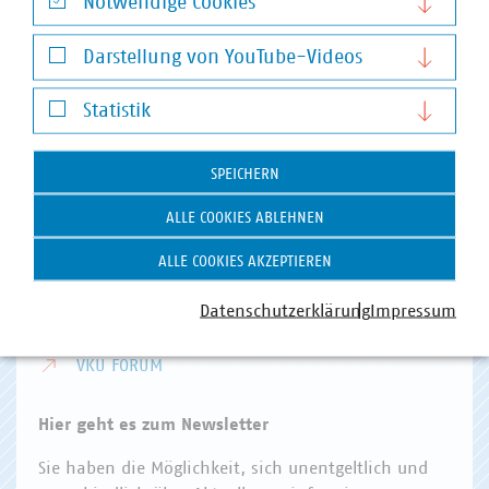
Notwendige Cookies
Invalidenstr. 91
Notwendige Cookies
10115 Berlin
Darstellung von YouTube-Videos
Darstellung von YouTube-Videos
Telefon:
+49 30 58580-0
Statistik
E-Mail:
info(at)vku(dot)de
Statistik
VKU Angebote
SPEICHERN
VKU AKADEMIE
ALLE COOKIES ABLEHNEN
VKU VERLAG
ALLE COOKIES AKZEPTIEREN
KOMMUNAL KANN
Datenschutzerklärung
Impressum
KOMMUNALDIGITAL
VKU FORUM
Hier geht es zum Newsletter
Sie haben die Möglichkeit, sich unentgeltlich und