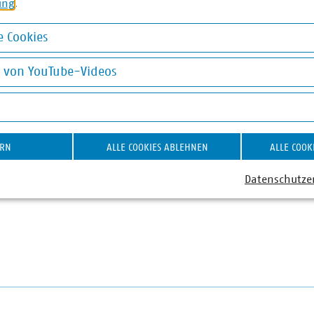
ie Risch
ung
.
Fachgebietsleiterin
 Cookies
tze
okies
58580-198
g von YouTube-Videos
 8580198
vku(dot)de
on YouTube-Videos
ERN
ALLE COOKIES ABLEHNEN
ALLE COOK
Datenschutze
etze