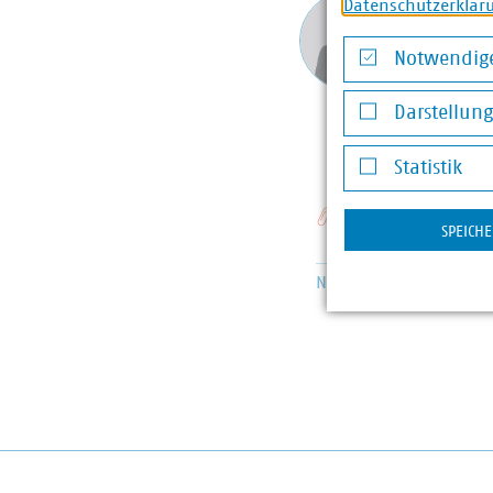
Stephan
Datenschutzerklär
Senior-
Notwendige
Stromne
Notwendige Co
+49 30 
Darstellun
+49 170
risch(at)
Darstellung v
Statistik
Statistik
Schlagworte
SPEICH
Netzanschluss
Verteiln