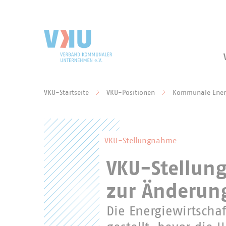
Zum Hauptinhalt springen
Zur Suche springen
VKU-Startseite
VKU-Positionen
Kommunale Energ
Sie befinden sich hier:
VKU-Stellungnahme
VKU-Stellun
zur Änderung
Die Energiewirtscha