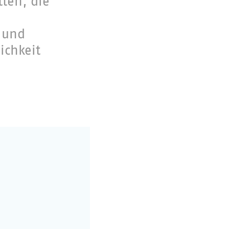
ten, die
g und
ichkeit