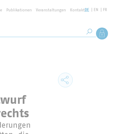
DE
EN
FR
se
Publikationen
Veranstaltungen
Kontakt
Suchbegriff
Als Mitglied anmel
Suche starten
twurf
rechts
rderungen