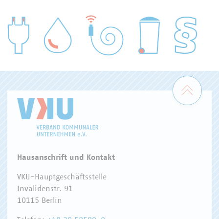
WASSER/ABWASSER
ENERGIEWIRTSCHAFT
ABFALLWIRTSCHAFT
RECHT
DIGITALISIERUNG/TK
Zum 
Hausanschrift und Kontakt
VKU-Hauptgeschäftsstelle
Invalidenstr. 91
10115 Berlin