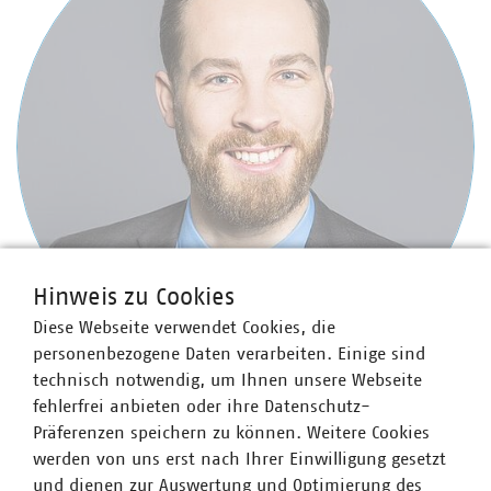
Hinweis zu Cookies
Diese Webseite verwendet Cookies, die
personenbezogene Daten verarbeiten. Einige sind
technisch notwendig, um Ihnen unsere Webseite
fehlerfrei anbieten oder ihre Datenschutz-
Jan Wullenweber
Präferenzen speichern zu können. Weitere Cookies
Bereichsleiter Energiesystem und Energieerzeugung
werden von uns erst nach Ihrer Einwilligung gesetzt
+49 30 58580-380
und dienen zur Auswertung und Optimierung des
+49 170 8580380