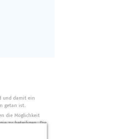
rd und damit ein
n getan ist.
n die Möglichkeit
e zu beteiligen. Die
s sicherzustellen.