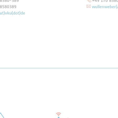
58580-389
+49 170 858
 8580389
wullenweber(
at)vku(dot)de