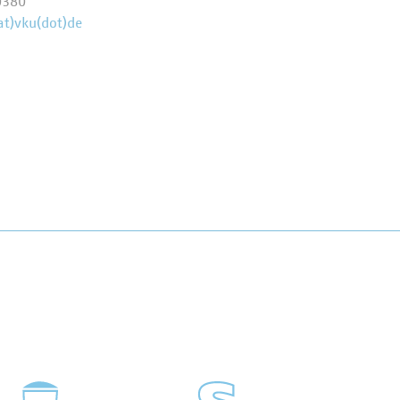
0380
at)vku(dot)de