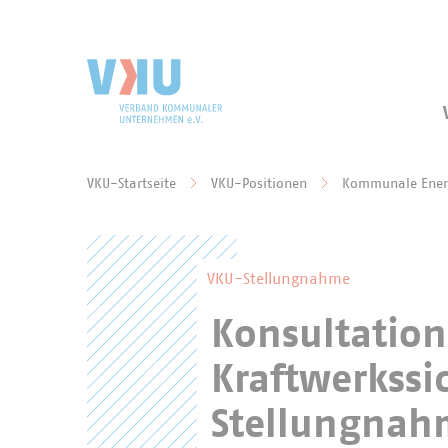
Zum Hauptinhalt springen
Zur Suche springen
VKU-Startseite
VKU-Positionen
Kommunale Energ
Sie befinden sich hier:
VKU-Stellungnahme
Konsultatio
Kraftwerkssi
Stellungna