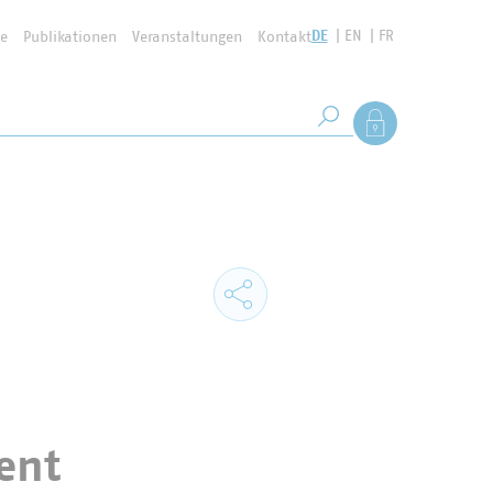
DE
EN
FR
se
Publikationen
Veranstaltungen
Kontakt
Suchbegriff
Als Mitglied anmel
Suche starten
ent