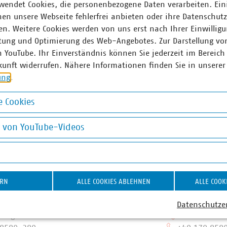
wendet Cookies, die personenbezogene Daten verarbeiten. Ein
en Reglungen übertagen den Investoren umfangreiche politisc
en unsere Webseite fehlerfrei anbieten oder ihre Datenschut
liche Risiken. Es ist fraglich, ob unter den gegebenen Bedi
n. Weitere Cookies werden von uns erst nach Ihrer Einwilligu
Säule
tung und Optimierung des Web-Angebotes. Zur Darstellung vo
abgeben werden, weil Projekte bei diesem Risiko-Chancen-Pro
n YouTube. Ihr Einverständnis können Sie jederzeit im Bereich
ar sind.
kunft widerrufen. Nähere Informationen finden Sie in unserer
ung
.
G und dem kommenden Kapazitätsmarkt ist dringend eine Wei
 einer vergleichbaren Regelung zum Umstieg auf Wasserstoff
 Cookies
derung sowie einer Investitionskostenförderung zur Umrüstun
okies
g von YouTube-Videos
on YouTube-Videos
r
Herzhoff
Jan Wulle
ERN
ALLE COOKIES ABLEHNEN
ALLE COOK
achgebietsleiterin für
Bereichsleit
technik und
Energieerze
Datenschutze
ntegration
+49 30 5858