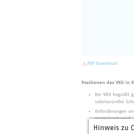
PDF Download
Positionen des VKU in 
Der VKU begrüßt g
substanzieller Sch
Anforderungen an 
eingeräumt wird, 
vorgesehenen Bedin
Hinweis zu C
Stadtwerke sind 