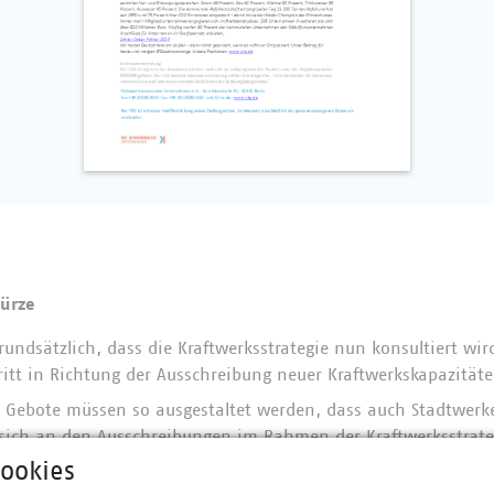
Kürze
rundsätzlich, dass die Kraftwerksstrategie nun konsultiert wi
ritt in Richtung der Ausschreibung neuer Kraftwerkskapazitäte
Gebote müssen so ausgestaltet werden, dass auch Stadtwerke
sich an den Ausschreibungen im Rahmen der Kraftwerksstrategi
gungen sind aus Sicht des VKU in Teilen zu restriktiv, um die
ookies
durch das KWSG derzeit kaum angesprochen.