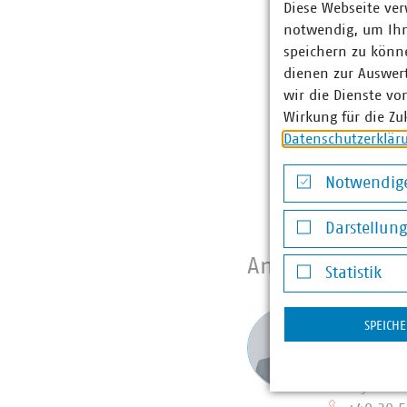
Diese Webseite ver
Die vorgeschlagen
notwendig, um Ihn
genehmigungsrecht
speichern zu könne
Angebote für die 
dienen zur Auswer
Dekarbonisierung 
wir die Dienste vo
schwer finanzierb
Wirkung für die Zu
Datenschutzerklär
Parallel zum KWS
KWKG geboten, mit
Notwendige
Betriebskostenför
Notwendige Co
Darstellun
Darstellung v
Ansprechpartne
Statistik
Statistik
Annika 
SPEICH
Senior F
Energie
Systemi