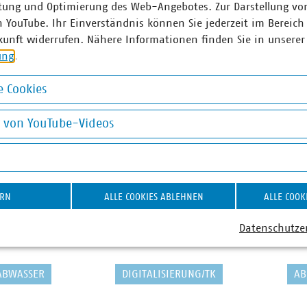
tung und Optimierung des Web-Angebotes. Zur Darstellung vo
n YouTube. Ihr Einverständnis können Sie jederzeit im Bereich
kunft widerrufen. Nähere Informationen finden Sie in unserer
ung
.
 Cookies
okies
g von YouTube-Videos
on YouTube-Videos
ERN
ALLE COOKIES ABLEHNEN
ALLE COOK
Datenschutze
ABWASSER
DIGITALISIERUNG/TK
AB