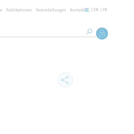
DE
EN
FR
se
Publikationen
Veranstaltungen
Kontakt
Suchbegriff
Als Mitglied anmel
Suche starten