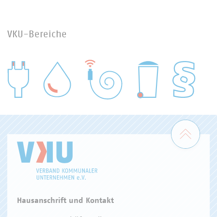
VKU-Bereiche
WASSER/ABWASSER
ENERGIEWIRTSCHAFT
ABFALLWIRTSCHAFT
RECHT
DIGITALISIERUNG/TK
Zum 
Hausanschrift und Kontakt