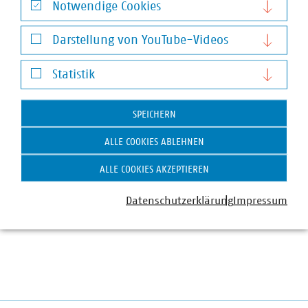
Notwendige Cookies
Notwendige Cookies
Darstellung von YouTube-Videos
Darstellung von YouTube-Videos
Statistik
Statistik
Andreas Meyer
SPEICHERN
Bereichsleiter Steuern, Finanzen und öffentliche
ALLE COOKIES ABLEHNEN
Bäder
+49 30 58580-138
ALLE COOKIES AKZEPTIEREN
meyer(at)vku(dot)de
Datenschutzerklärung
Impressum