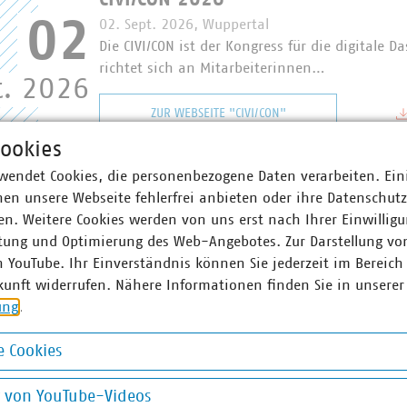
CIVI/CON 2026
02
02. Sept. 2026, Wuppertal
Die CIVI/CON ist der Kongress für die digitale D
richtet sich an Mitarbeiterinnen…
t. 2026
ZUR WEBSEITE "CIVI/CON"
ookies
VKU-Stadtwerkekongress 2026
wendet Cookies, die personenbezogene Daten verarbeiten. Ein
–
17
16. / 17. Sept. 2026, Berlin
en unsere Webseite fehlerfrei anbieten oder ihre Datenschut
Seit mehr als 25 Jahren ist der VKU-Stadtwer
n. Weitere Cookies werden von uns erst nach Ihrer Einwilligu
für die Entscheider:innen der…
tung und Optimierung des Web-Angebotes. Zur Darstellung vo
t. 2026
n YouTube. Ihr Einverständnis können Sie jederzeit im Bereich
JETZT ANMELDEN
kunft widerrufen. Nähere Informationen finden Sie in unserer
ung
.
Smart Country Convention 2026
 Cookies
–
15
13. / 15. Okt. 2026, Berlin
okies
Das führende Event für den digitalen Staat und
g von YouTube-Videos
Die SCCON ein Muss für alle…