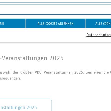
t. 2026
on YouTube-Videos
ZUR WEBSEITE "SCCON"
ERN
ALLE COOKIES ABLEHNEN
ALLE COOK
1
Datenschutze
-Veranstaltungen 2025
Auswahl der größten VKU-Veranstaltungen 2025. Genießen Sie 
lmsequenzen.
anstaltungen 2025