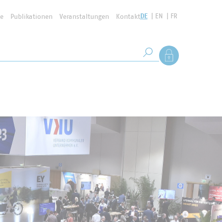
DE
EN
FR
se
Publikationen
Veranstaltungen
Kontakt
Suchbegriff
Als Mitglied anmel
Suche starten