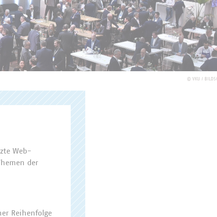
©
VKU / BILDS
tzte Web-
 Themen der
her Reihenfolge