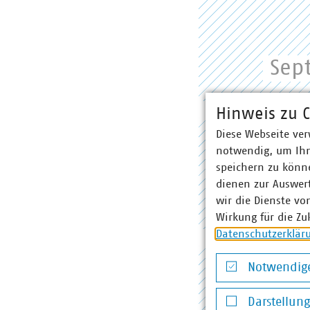
Sep
Hinweis zu C
Diese Webseite ver
16
notwendig, um Ihn
speichern zu könne
dienen zur Auswer
Sep
wir die Dienste vo
Wirkung für die Zu
Datenschutzerklär
Notwendige
13
Notwendige Co
Darstellun