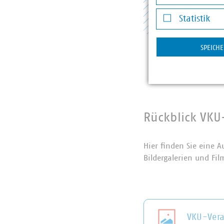
Ok
Darstellung v
Statistik
Statistik
SPEICH
Rückblick VKU
Hier finden Sie eine 
Bildergalerien und Fi
VKU-Ver