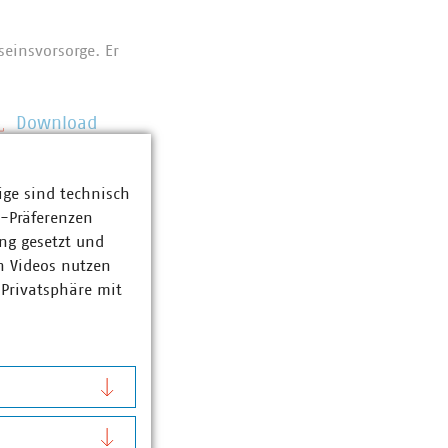
aseinsvorsorge. Er
Download
ige sind technisch
z-Präferenzen
kekongress® Fixtermin
ng gesetzt und
n Videos nutzen
 Privatsphäre mit
Download
 öffentliche Dienste.