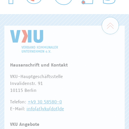
WASSER/ABWASSER
ENERGIEWIRTSCHAFT
ABFALLWIRTSCHAFT
RECHT
DIGITALISIERUNG/TK
Zum 
Hausanschrift und Kontakt
VKU-Hauptgeschäftsstelle
Invalidenstr. 91
10115 Berlin
Telefon:
+49 30 58580-0
E-Mail:
info(at)vku(dot)de
VKU Angebote