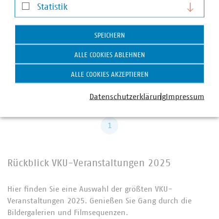
Statistik
Smart Country Convention 2026
Statistik
13. / 15. Okt. 2026, Berlin
Das führende Event für den digitalen Staat und
SPEICHERN
öffentliche Dienste. Die SCCON ein Muss für alle…
ALLE COOKIES ABLEHNEN
ZUR WEBSEITE "SCCON"
ALLE COOKIES AKZEPTIEREN
Download
Datenschutzerklärung
Impressum
1
Rückblick VKU-Veranstaltungen 2025
Hier finden Sie eine Auswahl der größten VKU-
Veranstaltungen 2025. Genießen Sie Gang durch die
Bildergalerien und Filmsequenzen.