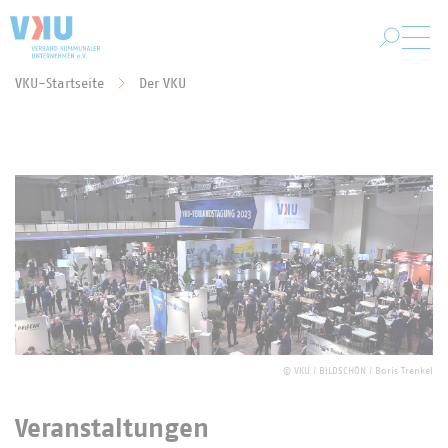
Zum Hauptinhalt springen
VKU-Startseite
Der VKU
Sie befinden sich hier:
©
VKU / BILDSCHÖN / Boris Trenkel
Veranstaltungen