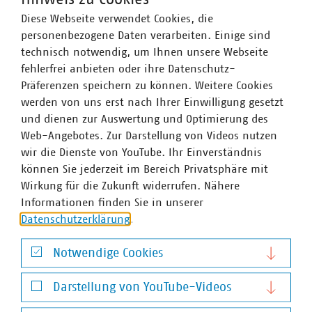
16
–
17
Diese Webseite verwendet Cookies, die
Sept. 2026
personenbezogene Daten verarbeiten. Einige sind
technisch notwendig, um Ihnen unsere Webseite
fehlerfrei anbieten oder ihre Datenschutz-
VKU-Stadtwerkekongress 2026
Präferenzen speichern zu können. Weitere Cookies
16. / 17. Sept. 2026, Berlin
werden von uns erst nach Ihrer Einwilligung gesetzt
Seit mehr als 25 Jahren ist der VKU-Stadtwerkekongress®
und dienen zur Auswertung und Optimierung des
Fixtermin für die Entscheider:innen der…
Web-Angebotes. Zur Darstellung von Videos nutzen
wir die Dienste von YouTube. Ihr Einverständnis
JETZT ANMELDEN
können Sie jederzeit im Bereich Privatsphäre mit
Wirkung für die Zukunft widerrufen. Nähere
Download
Informationen finden Sie in unserer
Datenschutzerklärung
.
13
–
15
Notwendige Cookies
Notwendige Cookies
Okt. 2026
Darstellung von YouTube-Videos
Darstellung von YouTube-Videos