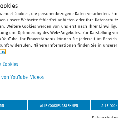
ookies
wendet Cookies, die personenbezogene Daten verarbeiten. Ein
nd 47 kommunale Unternehmen im VKU organisiert. Die VKU-
en unsere Webseite fehlerfrei anbieten oder ihre Datenschut
sten jährlich Investitionen in Höhe von über 224 Millionen Eu
n. Weitere Cookies werden von uns erst nach Ihrer Einwilligu
 2,3 Milliarden Euro und sind wichtiger Arbeitgeber für knapp
tung und Optimierung des Web-Angebotes. Zur Darstellung vo
n YouTube. Ihr Einverständnis können Sie jederzeit im Bereich
kunft widerrufen. Nähere Informationen finden Sie in unserer
ung
.
 Cookies
okies
g von YouTube-Videos
on YouTube-Videos
ERN
ALLE COOKIES ABLEHNEN
ALLE COOK
Datenschutze