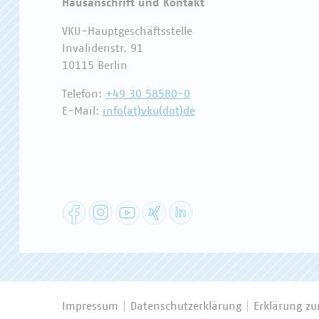
Hausanschrift und Kontakt
VKU-Hauptgeschäftsstelle
Invalidenstr. 91
10115 Berlin
Telefon:
+49 30 58580-0
E-Mail:
info(at)vku(dot)de
Facebook
Instagram
YouTube
XING
LinkedIn
Impressum
Datenschutzerklärung
Erklärung zur