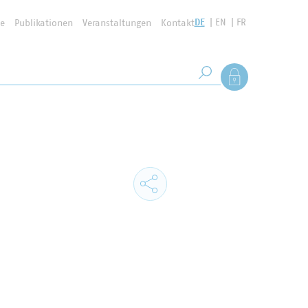
DE
EN
FR
se
Publikationen
Veranstaltungen
Kontakt
Suchbegriff
Als Mitglied anmel
Suche starten