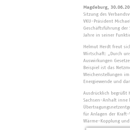
Magdeburg, 30.06.20
Sitzung des Verbands
VKU-Präsident Michael
Geschäftsführung der 
Jahre in seiner Funkti
Helmut Herdt freut si
Wirtschaft: „Durch un
Auswirkungen Gesetze
Beispiel ist das Netz
Weichenstellungen im 
Energiewende und dam
Ausdrücklich begrüßt 
Sachsen-Anhalt inne h
Übertragungsnetzentge
für Anlagen der Kraf
Wärme-Kopplung und a