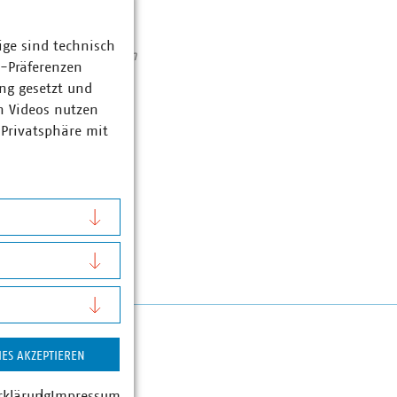
ige sind technisch
Mitgliedsunternehmen
z-Präferenzen
ro, erwirtschaften
ng gesetzt und
 5.500 Beschäftigte.
n Videos nutzen
 Privatsphäre mit
IES AKZEPTIEREN
rklärung
Impressum