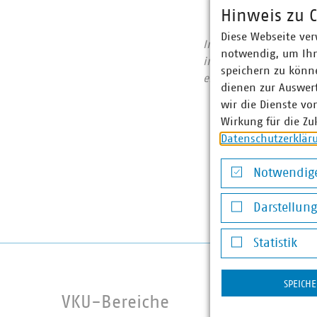
Hinweis zu C
Diese Webseite ver
In Sachsen-Anhalt si
notwendig, um Ihn
in Sachsen-Anhalt lei
speichern zu könne
einen Umsatz von über
dienen zur Auswer
wir die Dienste vo
Wirkung für die Zu
Datenschutzerklär
Notwendige
Notwendige Co
Darstellun
Darstellung v
Statistik
Statistik
SPEICH
VKU-Bereiche