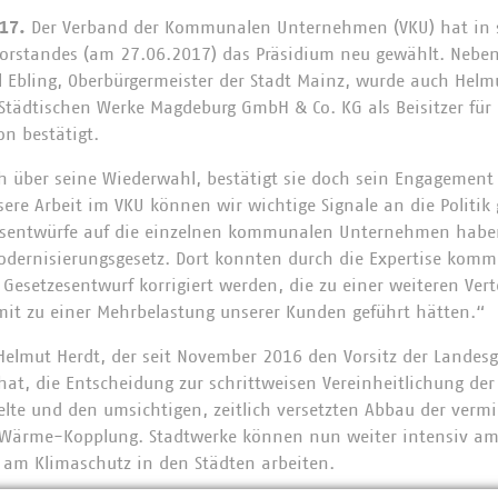
17.
Der Verband der Kommunalen Unternehmen (VKU) hat in s
vorstandes (am 27.06.2017) das Präsidium neu gewählt. Nebe
 Ebling, Oberbürgermeister der Stadt Mainz, wurde auch Helmu
Städtischen Werke Magdeburg GmbH & Co. KG als Beisitzer fü
on bestätigt.
ch über seine Wiederwahl, bestätigt sie doch sein Engagemen
sere Arbeit im VKU können wir wichtige Signale an die Politik
sentwürfe auf die einzelnen kommunalen Unternehmen haben
modernisierungsgesetz. Dort konnten durch die Expertise ko
Gesetzesentwurf korrigiert werden, die zu einer weiteren Ver
it zu einer Mehrbelastung unserer Kunden geführt hätten.“
Helmut Herdt, der seit November 2016 den Vorsitz der Landes
at, die Entscheidung zur schrittweisen Vereinheitlichung der
lte und den umsichtigen, zeitlich versetzten Abbau der verm
t-Wärme-Kopplung. Stadtwerke können nun weiter intensiv am
m Klimaschutz in den Städten arbeiten.