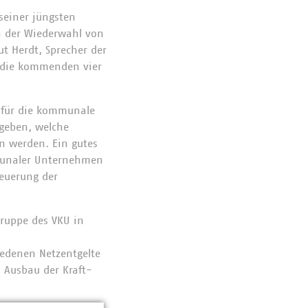
einer jüngsten
n der Wiederwahl von
t Herdt, Sprecher der
r die kommenden vier
t für die kommunale
 geben, welche
 werden. Ein gutes
mmunaler Unternehmen
teuerung der
gruppe des VKU in
iedenen Netzentgelte
 Ausbau der Kraft-