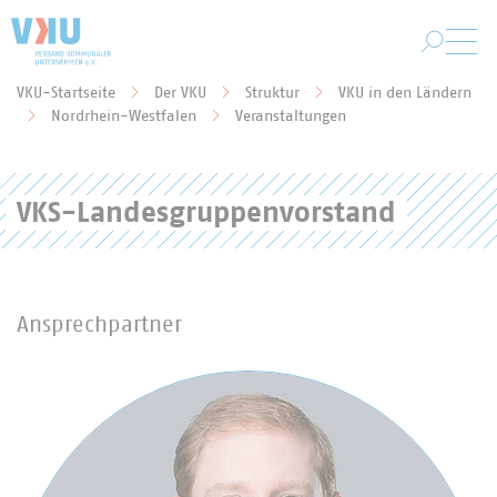
Zum Hauptinhalt springen
VKU-Startseite
Der VKU
Struktur
VKU in den Ländern
Sie befinden sich hier:
Nordrhein-Westfalen
Veranstaltungen
VKS-Landesgruppenvorstand
Ansprechpartner