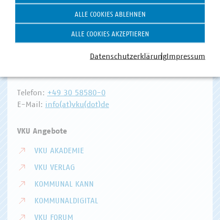
ALLE COOKIES ABLEHNEN
Hausanschrift und Kontakt
ALLE COOKIES AKZEPTIEREN
VKU-Hauptgeschäftsstelle
Datenschutzerklärung
Impressum
Invalidenstr. 91
10115 Berlin
Telefon:
+49 30 58580-0
E-Mail:
info(at)vku(dot)de
VKU Angebote
VKU AKADEMIE
VKU VERLAG
KOMMUNAL KANN
KOMMUNALDIGITAL
VKU FORUM