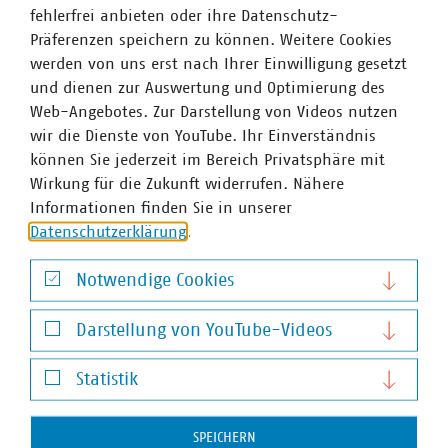
fehlerfrei anbieten oder ihre Datenschutz-
Präferenzen speichern zu können. Weitere Cookies
werden von uns erst nach Ihrer Einwilligung gesetzt
und dienen zur Auswertung und Optimierung des
Web-Angebotes. Zur Darstellung von Videos nutzen
wir die Dienste von YouTube. Ihr Einverständnis
können Sie jederzeit im Bereich Privatsphäre mit
VKU-Bereiche
Wirkung für die Zukunft widerrufen. Nähere
Informationen finden Sie in unserer
Datenschutzerklärung
.
Notwendige Cookies
WASSER/ABWASSER
Notwendige Cookies
ENERGIEWIRTSCHAFT
ABFALLWIRTSCHAFT
RECHT
DIGITALISIERUNG/TK
Darstellung von YouTube-Videos
Zum 
Darstellung von YouTube-Videos
Statistik
Statistik
SPEICHERN