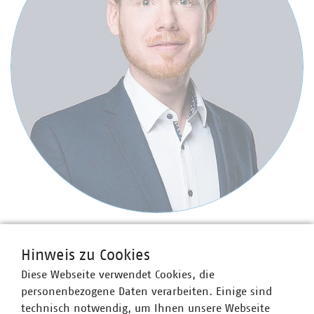
Simon Schnepper
Referent
Hinweis zu Cookies
+49 211 159243-14
Diese Webseite verwendet Cookies, die
schnepper(at)vku(dot)de
personenbezogene Daten verarbeiten. Einige sind
technisch notwendig, um Ihnen unsere Webseite