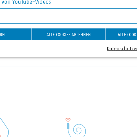
g von YouTube-Videos
 159243-13
vku(dot)de
on YouTube-Videos
ERN
ALLE COOKIES ABLEHNEN
ALLE COOK
Datenschutze