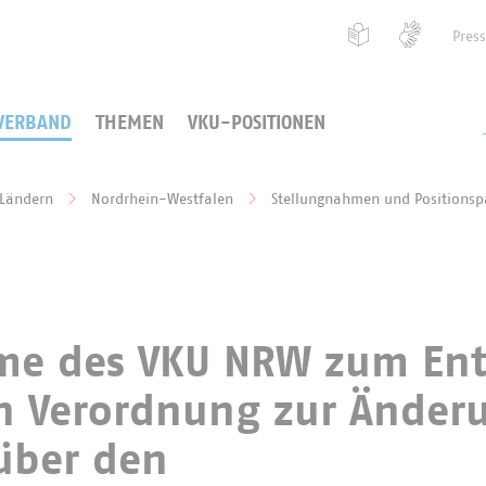
Pres
VERBAND
THEMEN
VKU-POSITIONEN
 Ländern
Nordrhein-Westfalen
Stellungnahmen und Positionsp
me des VKU NRW zum En
en Verordnung zur Änder
über den