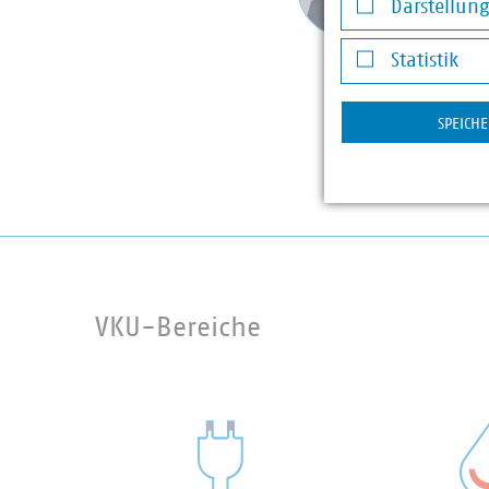
Darstellun
+49 211
kruse(at)
Darstellung v
Statistik
Statistik
SPEICH
VKU-Bereiche