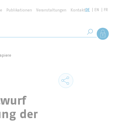
DE
EN
FR
se
Publikationen
Veranstaltungen
Kontakt
Suchbegriff
Als Mitglied anmel
Suche starten
apiere
twurf
ung der