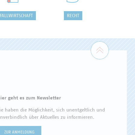
FALLWIRTSCHAFT
RECHT
Zum Seiten
ier geht es zum Newsletter
ie haben die Möglichkeit, sich unentgeltlich und
nverbindlich über Aktuelles zu informieren.
ZUR ANMELDUNG