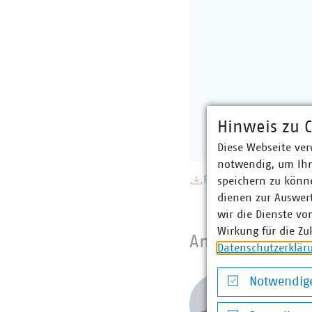
Hinweis zu C
Diese Webseite ver
notwendig, um Ihn
PDF Download
speichern zu könne
dienen zur Auswer
wir die Dienste vo
Wirkung für die Zu
Ansprechpartne
Datenschutzerklär
Dr. Jür
Notwendige
Notwendige Co
Stv. Ges