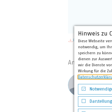
Hinweis zu C
PDF Download
Diese Webseite ver
notwendig, um Ihn
speichern zu könne
dienen zur Auswer
Ansprechpartne
wir die Dienste vo
Wirkung für die Zu
Simon 
Datenschutzerklär
Referen
Notwendige
+49 211
Notwendige Co
schneppe
Darstellun
Darstellung v