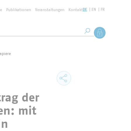
DE
EN
FR
se
Publikationen
Veranstaltungen
Kontakt
Suchbegriff
Als Mitglied anmel
Suche starten
apiere
rag der
en: mit
in