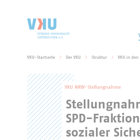
Zum Hauptinhalt springen
Zur Suche springen
VKU-Startseite
Der VKU
Struktur
VKU in den
Sie befinden sich hier:
VKU NRW-Stellungnahme
Stellungnah
SPD-Fraktion
sozialer Sic