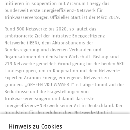
initiieren in Kooperation mit Arcanum Energy das
bundesweit erste Energieeffizienz-Netzwerk für
Trinkwasserversorger. Offizieller Start ist der März 2019.
Rund 500 Netzwerke bis 2020, so lautet das
ambitionierte Ziel der Initiative Energieeffizienz-
Netzwerke (IEEN), dem Aktionsbündnis der
Bundesregierung und diversen Verbänden und
Organisationen der deutschen Wirtschaft. Bislang sind
219 Netzwerke gemeldet: Grund genug für die beiden VKU
Landesgruppen, um in Kooperation mit dem Netzwerk-
Experten Acanum Energy, ein eigenes Netzwerk zu
gründen. „GR-EEN VKU WASSER I“ ist abgestimmt auf die
Bedürfnisse und die Fragestellungen von
Trinkwasserversorgern und damit das erste
Energieeffizienz-Netzwerk seiner Art in Deutschland. Der
Grundstein für den erfolgreichen Netzwerk-Start ist
gelegt: Acht Unternehmen haben ihre Teilnahme am
Hinweis zu Cookies
ersten Netzwerktreffen im März zugesagt.