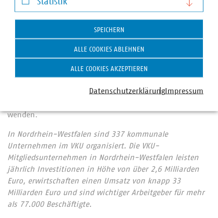
Statistik
Dafür suchen sie fachlichen Input und besonders den
Erfahrungsaustausch mit Kollegen. Die Plattform ‚GR-EEN
Statistik
VKU WASSER I‘ ist hierfür bestens geeignet“, ergänzt
SPEICHERN
Frank Wiegelmann, Vorsitzender der VKU Landesgruppe
Niedersachsen/Bremen.
ALLE COOKIES ABLEHNEN
Interessierte Unternehmen haben jetzt noch die
ALLE COOKIES AKZEPTIEREN
Möglichkeit, Mitglied des Netzwerks „GR-EEN VKU WASSER
Datenschutzerklärung
Impressum
I“ zu werden und können sich direkt an Herrn Moritz
Becker (moritz.becker(at)arcanum-energy(dot)de)
wenden.
In Nordrhein-Westfalen sind 337 kommunale
Unternehmen im VKU organisiert. Die VKU-
Mitgliedsunternehmen in Nordrhein-Westfalen leisten
jährlich Investitionen in Höhe von über 2,6 Milliarden
Euro, erwirtschaften einen Umsatz von knapp 33
Milliarden Euro und sind wichtiger Arbeitgeber für mehr
als 77.000 Beschäftigte.