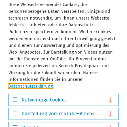
Diese Webseite verwendet Cookies, die
Um interessierte Unternehmen für das Netzwerk zu
personenbezogene Daten verarbeiten. Einige sind
gewinnen, braucht es ein passendes Konzept und die
technisch notwendig, um Ihnen unsere Webseite
richtigen Argumente. Dies wird mit „GR-EEN VKU WASSER
fehlerfrei anbieten oder ihre Datenschutz-
I“ umgesetzt.Trinkwasserversorger haben ganz spezielle
Präferenzen speichern zu können. Weitere Cookies
Anforderungen und Fragestellungen, wenn es darum
werden von uns erst nach Ihrer Einwilligung gesetzt
geht, Energieeffizienz-Maßnahmen einzuführen und
und dienen zur Auswertung und Optimierung des
umzusetzen. Zentral dabei ist, der persönliche
Web-Angebotes. Zur Darstellung von Videos nutzen
Erfahrungsaustausch in den Netzwerktreffen. Für alle
wir die Dienste von YouTube. Ihr Einverständnis
Unternehmen wird darüber hinaus auch eine fachliche
können Sie jederzeit im Bereich Privatsphäre mit
Unterstützung via Webinare angeboten.
Wirkung für die Zukunft widerrufen. Nähere
Informationen finden Sie in unserer
„Wir freuen uns über die positive Resonanz der
Datenschutzerklärung
.
Unternehmen und ganz besonders, dass viele
Trinkwasserversorger bei der Energieeffizienz ‚Flagge‘
Notwendige Cookies
zeigen wollen“, so Guntram Pehlke, Vorsitzender der VKU
Notwendige Cookies
Landesgruppe Nordrhein-Westfalen. „Die interessierten
Darstellung von YouTube-Videos
Unternehmen haben selbst einiges für Energieeffizienz
geleistet - jetzt wollen sie den nächsten Schritt gehen.
Darstellung von YouTube-Videos