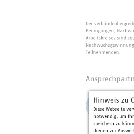
Der verbändeübergrei
Bedingungen, Nachwuch
Arbeitskreises sind s
Nachwuchsgewinnung so
Teilnehmenden.
Ansprechpart
Valer
Hinweis zu C
Refer
Diese Webseite ver
+49 2
notwendig, um Ihn
morgen
speichern zu könne
dienen zur Auswer