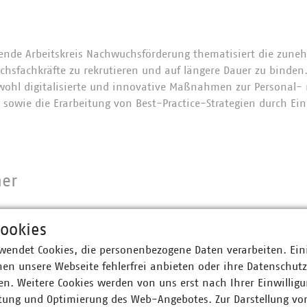
fende Arbeitskreis Nachwuchsförderung thematisiert die zun
sfachkräfte zu rekrutieren und auf längere Dauer zu binden.
owohl digitalisierte und innovative Maßnahmen zur Personal- 
wie die Erarbeitung von Best-Practice-Strategien durch Ein
ner
iya Morgenstern
ookies
entin
wendet Cookies, die personenbezogene Daten verarbeiten. Ein
11 159243-14
en unsere Webseite fehlerfrei anbieten oder ihre Datenschut
stern(at)vku(dot)de
n. Weitere Cookies werden von uns erst nach Ihrer Einwilligu
tung und Optimierung des Web-Angebotes. Zur Darstellung vo