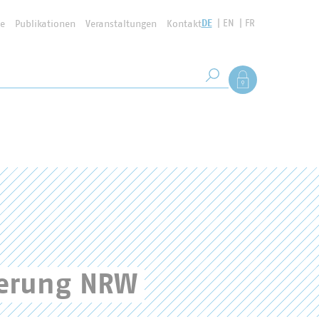
DE
EN
FR
se
Publikationen
Veranstaltungen
Kontakt
Suchbegriff
Als Mitglied anmel
Suche starten
derung NRW