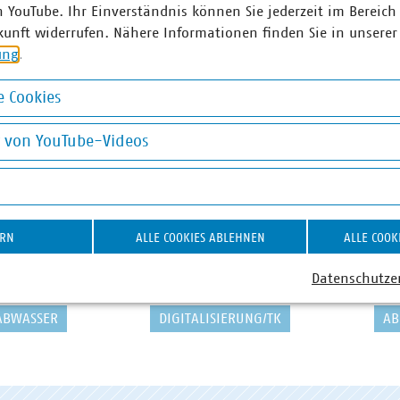
n YouTube. Ihr Einverständnis können Sie jederzeit im Bereich
kunft widerrufen. Nähere Informationen finden Sie in unserer
ung
.
 Cookies
okies
g von YouTube-Videos
on YouTube-Videos
ERN
ALLE COOKIES ABLEHNEN
ALLE COOK
Datenschutze
ABWASSER
DIGITALISIERUNG/TK
AB