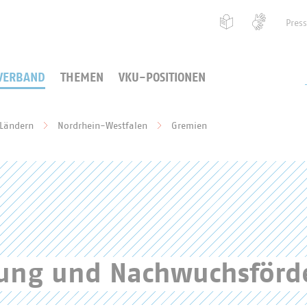
Pres
VERBAND
THEMEN
VKU-POSITIONEN
 Ländern
Nordrhein-Westfalen
Gremien
erung und Nachwuchsför