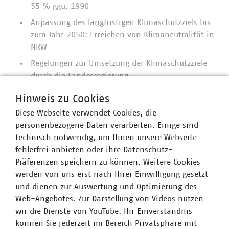
55 % ggü. 1990
Anpassung des langfristigen Klimaschutzziels bis
zum Jahr 2050: Erreichen von Klimaneutralität in
NRW
Regelungen zur Umsetzung der Klimaschutzziele
durch die Landesregierung
Regelungen zur Umsetzung der Klimaschutzziele
Hinweis zu Cookies
und zur Vorbildfunktion durch die anderen
Diese Webseite verwendet Cookies, die
öffentlichen Stellen
personenbezogene Daten verarbeiten. Einige sind
Die Durchführung eines Klimaschutzaudits zur
technisch notwendig, um Ihnen unsere Webseite
Überprüfung von Klimaschutzmaßnahmen der
fehlerfrei anbieten oder ihre Datenschutz-
Landesregierung auf Effizienz und Wirksamkeit
Präferenzen speichern zu können. Weitere Cookies
werden von uns erst nach Ihrer Einwilligung gesetzt
Eine insgesamt klimaneutrale Landesverwaltung
und dienen zur Auswertung und Optimierung des
bis zum Jahr 2030
Web-Angebotes. Zur Darstellung von Videos nutzen
Die Einsetzung bzw. Weiterführung des Beirats
wir die Dienste von YouTube. Ihr Einverständnis
„Klimaschutz.NRW“ zur beratenden Begleitung der
können Sie jederzeit im Bereich Privatsphäre mit
Klimaschutzpolitik